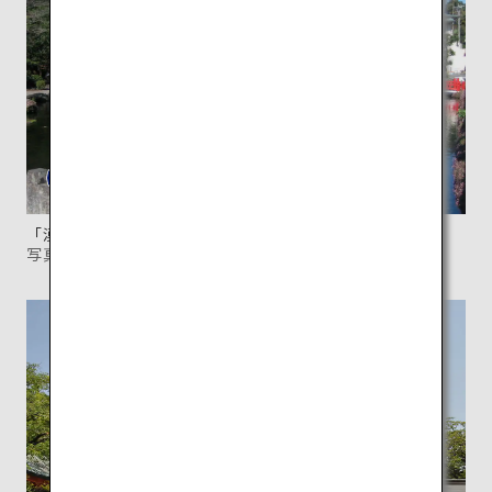
「湧玉池」は、富士山の伏流水が湧き出る清らかな水。
写真提供：富士山本宮浅間大社