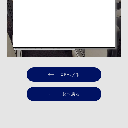
FEATURE
隈研吾監修 ANA THE Room
最上級のくつろぎ空間
TOPへ戻る
一覧へ戻る