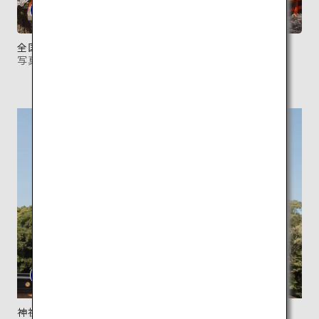
全国から宮大工を集めて造られた壮麗な社殿。
写真提供：富士山本宮浅間大社
神社建築として珍しい2階建ての本殿。