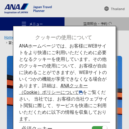
Thailand
空席照会・予約
メニュー
クッキーの使用について
Home
旅のアイデア
特集
日本の建築を巡る旅
一覧
富士山本宮浅間大社
ANAホームページでは、お客様にWEBサイ
トをより快適にご利用いただくために必要
となるクッキーを使用しています。その他
伝統建築
のクッキーの使用について、お客様が自由
おすすめの旅
に決めることができますが、WEBサイトの
いくつかの機能が享受できなくなる場合が
あります。詳細は、
ANAクッキー
旅のアイデア
（Cookie）ポリシーについて
をご覧くだ
さい。 当社では、お客様の当社ウェブサイ
ト閲覧に際して、サービスを快適にご利用
行き先
いただくために以下の情報を収集しており
ます。
必須クッキー