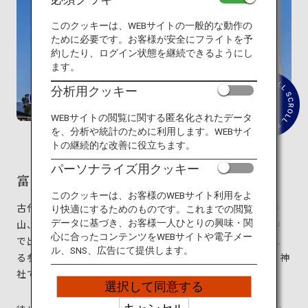
旅のお役立ち情報
このクッキーは、WEBサイトの一般的な動作の
ために必要です。お客様が安全にフライトを予
ANA サービス
約したり、ログイン状態を継続できるようにし
ます。
分析用クッキー
紹
閉じる
WEBサイトの閲覧に関する匿名化されたデータ
介
文
を、分析や統計のために利用します。WEBサイ
を
トの継続的な改善に役立ちます。
読
む
パーソナライズ用クッキー
富士山本宮浅間大社
このクッキーは、お客様のWEBサイト利用をよ
古代から神の宿る場所として信仰を集めてきた日本一の
り快適にするためのものです。これまでの閲覧
データに基づき、お客様一人ひとりの興味・関
山、富士山。その麓に構える富士山本宮浅間大社。火中
心に合ったコンテンツをWEBサイトや電子メー
で出産をした伝説を持つ神を祀るため、安産祈願に訪れ
ル、SNS、広告にて提供します。
る参拝客も多く、富士山の縁起の良さと相まって人気の神
社です。
選択して同意する