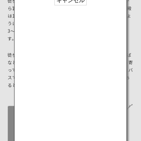
キャンセル
徒歩5分のところにある「一之鳥居」は、2本の柱の間か
ら富士山が見える絶景のフォトスポット。2階建ての本殿
は1階の屋根部分を富士に見立て、その上に御殿があるよ
うに見える造りに。境内には桜の木が500本ほどあり、
3〜4月にはライトアップされた夜桜がとても幻想的で
す。
徒歩3分の場所にある「お宮横丁」には、富士宮焼きそば
などご当地グルメが集結しているので、帰りにぜひ立ち寄
って。また、日本最大の幅を誇る滝「白糸の滝」まではバ
スで約30分。滝にかかる虹を目撃できたらいいことがあ
ると人気のパワースポットです。