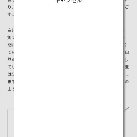
キャンセル
り、都会では体験することができない非日常の時間を過ご
すことができます。
白川郷の自然を満喫する体験を各種用意している「白川
郷アクティビティーセンターo8」にはぜひ訪れて。夏の
間には、エメラルドグリーンに輝く白水湖（しらみずこ）
でのSUPや、透明の雪解け水が美しい川下りツアー、大自
然の中で楽しむテントサウナなどアクティビティが充実し
ています。汗を流した後に浸かる天然温泉もまた格別。夏
は涼しく過ごしやすい気候ですが、冬は雪景色へと一変し
ます。おとぎ話の世界から飛び出してきたような真っ白の
山と集落の風景は無二の美しさです。