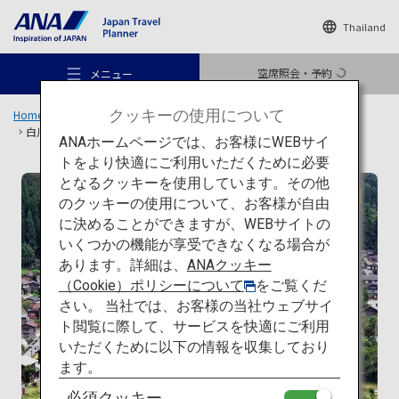
Thailand
空席照会・予約
メニュー
クッキーの使用について
Home
旅のアイデア
特集
日本の建築を巡る旅
一覧
白川郷の合掌造り集落
ANAホームページでは、お客様にWEBサイ
トをより快適にご利用いただくために必要
となるクッキーを使用しています。その他
伝統建築
のクッキーの使用について、お客様が自由
おすすめの旅
に決めることができますが、WEBサイトの
いくつかの機能が享受できなくなる場合が
あります。詳細は、
ANAクッキー
旅のアイデア
（Cookie）ポリシーについて
をご覧くだ
さい。 当社では、お客様の当社ウェブサイ
ト閲覧に際して、サービスを快適にご利用
行き先
いただくために以下の情報を収集しており
ます。
必須クッキー