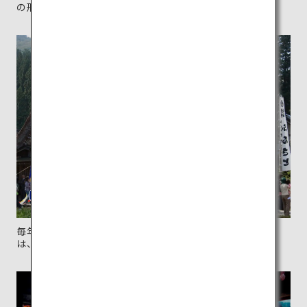
の形に由来する。
毎年9〜10月に開かれる五穀豊穣を願う「どぶろく祭」
は、白川郷の一大イベント。