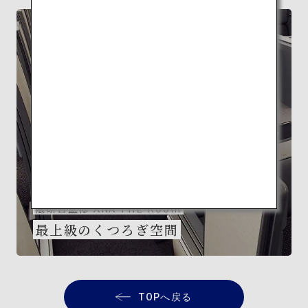
FEATURE
隈研吾監修 ANA THE Room
最上級のくつろぎ空間
TOPへ戻る