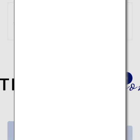
東京
小松
（羽田）
約1時間
検索
深淵なる日本の歴史と伝統文化を巡る
建築10スポットの旅はこちら。
伝統建築