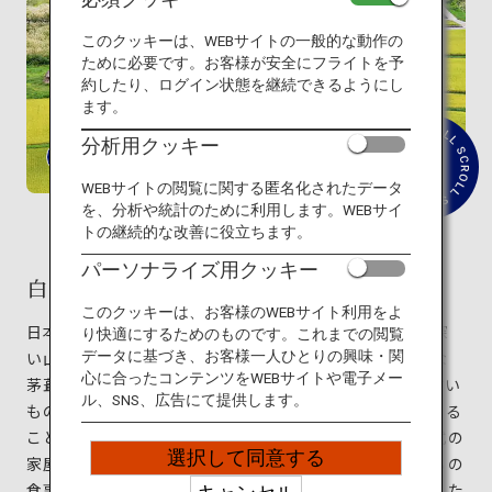
旅のお役立ち情報
このクッキーは、WEBサイトの一般的な動作の
ために必要です。お客様が安全にフライトを予
ANA サービス
約したり、ログイン状態を継続できるようにし
ます。
分析用クッキー
紹
閉じる
WEBサイトの閲覧に関する匿名化されたデータ
介
文
を、分析や統計のために利用します。WEBサイ
を
トの継続的な改善に役立ちます。
読
む
パーソナライズ用クッキー
白川郷の合掌造り集落
このクッキーは、お客様のWEBサイト利用をよ
日本の秘境として知られる白川郷は、岐阜県大野郡の深
り快適にするためのものです。これまでの閲覧
データに基づき、お客様一人ひとりの興味・関
い山間にある集落。「合掌造り」と呼ばれる勾配の急な
心に合ったコンテンツをWEBサイトや電子メー
茅葺き屋根を特徴とする大小100棟もの住居が残り、古い
ル、SNS、広告にて提供します。
もので築300年。今なおそこで暮らす人々の生活を感じる
ことができる日本で唯一の場所です。なかにはこの様式の
選択して同意する
家屋を使った民宿がいくつもあり、囲炉裏端で昔ながらの
食事を味わったり、内側から茅葺き屋根の造りを観察した