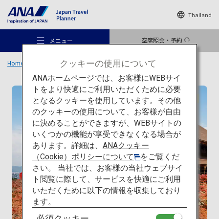
Thailand
空席照会・予約
メニュー
クッキーの使用について
Home
旅のアイデア
特集
日本の建築を巡る旅
一覧
清水寺
ANAホームページでは、お客様にWEBサイ
トをより快適にご利用いただくために必要
伝統建築
となるクッキーを使用しています。その他
のクッキーの使用について、お客様が自由
おすすめの旅
に決めることができますが、WEBサイトの
いくつかの機能が享受できなくなる場合が
あります。詳細は、
ANAクッキー
旅のアイデア
（Cookie）ポリシーについて
をご覧くだ
さい。 当社では、お客様の当社ウェブサイ
ト閲覧に際して、サービスを快適にご利用
行き先
いただくために以下の情報を収集しており
ます。
必須クッキー