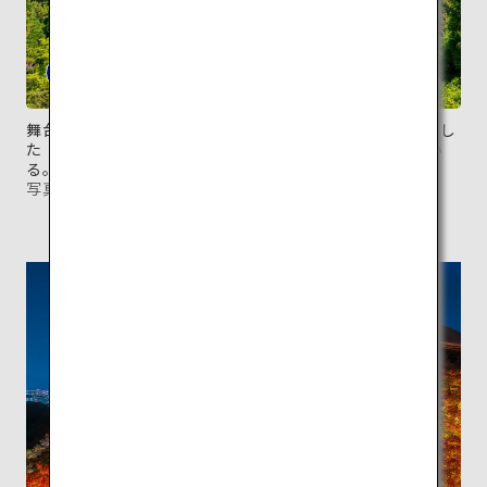
舞台と本堂は168本の柱によって支えられ、横木を多用し
た「懸造り（かけづくり）」という工法で建てられてい
る。
写真提供：清水寺