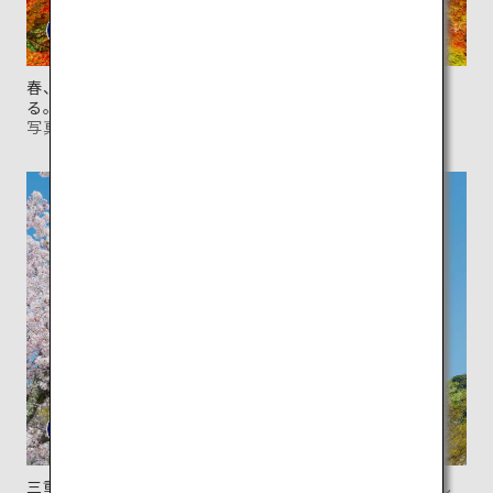
春、夏、秋の年3回、夜間拝観でライトアップも楽しめ
る。
写真提供：清水寺
三重塔は高さ約30m。春には桜とのコントラストが美し