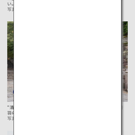
い。
写真提供：清水寺
“清らかな水”を意味する清水寺の名の由来となった「音
羽の瀧」。
写真提供：清水寺