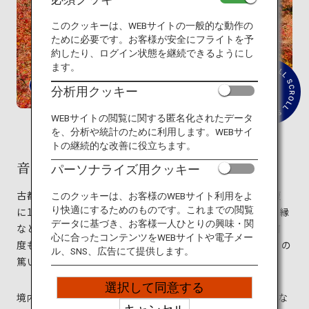
旅のお役立ち情報
このクッキーは、WEBサイトの一般的な動作の
ために必要です。お客様が安全にフライトを予
ANA サービス
約したり、ログイン状態を継続できるようにし
ます。
分析用クッキー
紹
介
閉じる
文
WEBサイトの閲覧に関する匿名化されたデータ
を
を、分析や統計のために利用します。WEBサイ
読
トの継続的な改善に役立ちます。
む
音羽山 清水寺
パーソナライズ用クッキー
古都として有名な京都の東に位置する音羽山。その中腹
このクッキーは、お客様のWEBサイト利用をよ
り快適にするためのものです。これまでの閲覧
に1,200年の歴史あふれる清水寺はあります。無病や良縁
データに基づき、お客様一人ひとりの興味・関
などのご利益があると今に伝わる清水寺は、これまで何
心に合ったコンテンツをWEBサイトや電子メー
度も大火災に見舞われ焼失しましたが、そのたびに人々の
ル、SNS、広告にて提供します。
篤い信仰によって再建されました。
選択して同意する
境内には、3重の屋根が特徴的な塔や神仏を祀ったお堂な