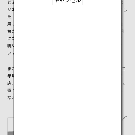
キャンセル
ど30ほどの堂塔伽藍が点在し、のんびりと歩いて巡るの
がおすすめです。なかでも有名なのが山の絶壁にせり出し
た「舞台」を持つ本堂。釘を一本も使わずに、断崖を利
用して木材を組み上げた巨大な建物には驚くばかり。舞
台から崖下までの高低差は13mもあり、春には桜が満開
になり秋には紅葉が美しい山に囲まれた舞台から眼下に
眺める京都の街の景色は、昔も今も人々を魅了し続けて
います。
また、清水寺へと続く参道である3つの坂「一念坂」「二
年坂」「産寧坂」には、和雑貨店、伝統工芸品店、菓子
店、食事処、茶屋などが軒を連ね、参拝客で賑わいます。
寄り道を楽しみながら清水寺まで歩くのはなんとも贅沢
な時間です。