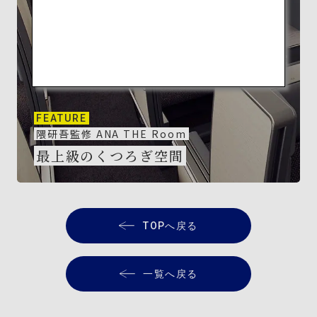
FEATURE
隈研吾監修 ANA THE Room
最上級のくつろぎ空間
TOPへ戻る
一覧へ戻る