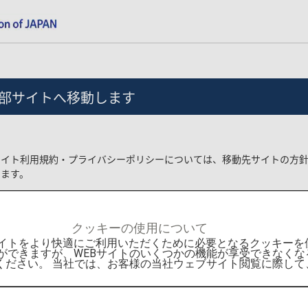
部サイトへ移動します
サイト利用規約・プライバシーポリシーについては、移動先サイトの方
します。
ている商品の手配・利用契約等は、お客様とKLOOKとの間で成立しま
に関するトラブル・損害については、当社は一切責任を負いません。
クッキーの使用について
Bサイトをより快適にご利用いただくために必要となるクッキー
容をご確認のうえ、お進みください。
ができますが、WEBサイトのいくつかの機能が享受できなくな
ください。 当社では、お客様の当社ウェブサイト閲覧に際し