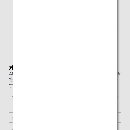
ファミリーエリア
授乳室
ANAオリジナルアロマ
日本古来の高野槙や吉野檜、またミントやローズマリ
ーなど12種類の100％天然アロマをブレンド
ご注意：シャワールームの設置はありません。
対象のお客様
ANAグループ運航便または他スター アライアンス加盟航空会
社運航便
をご利用の、以下に該当するお客様が対象となりま
す。
クラス／ステイタス
ご同行者
ファーストクラス
1名様
ビジネスクラス
-
プレミアムエコノミー *1
-