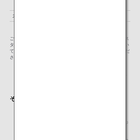
「プラチナサービス」メンバー
1名様 *1
スーパーフライヤーズ会員
1名様 *1
「スター アライアンス・ゴールド」メンバー
1名様 *1
ご注意：スター アライアンス加盟航空会社運航便ご利用のス
ター アライアンス有料ラウンジ会員のお客様のご利用につい
ては、
スター アライアンスウェブサイト
にてご確認くだ
さい。
*1.
メンバーご本人様と同一便でご出発の際にラウンジを
ご利用いただけます。
その他
ANAグループ運航便をご利用の場合、2歳未満の幼児は
同行者としての数に含まれません。
ご同行者については対象となるお客様と同時にラウンジ
へご入室ください。