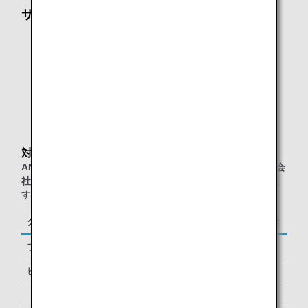
サービス内容
フリーWi-Fi
雑誌、新聞
お食事、お飲み物
ご注意：シャワールームの設置はありません。
対象のお客様
ANAグループ運航便または他スター アライアンス加盟航空会
社運航便
をご利用の、以下に該当するお客様が対象となりま
す。
クラス／ステイタス
ご同行者
ファーストクラス
1名様
ビジネスクラス
-
「ダイヤモンドサービス」メンバー
1名様 *1