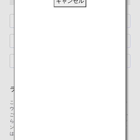
キャンセル
ANA SUITE LOUNGE
ANA LOUNGE
ユナイテッドクラブ
ラウンジ
このページでは、ANAグループ運航便国際線ご利用の際のラ
ウンジのご入室について詳しくご紹介します。
ご注意：日本国外の空港にて、ANAグループ運航便国際線か
ら他の航空会社運航の国内便にお乗り継ぎの場合には、ラウ
ンジ入室基準が異なる場合がございます。入室基準に関して
は各運航会社にお問い合わせください。