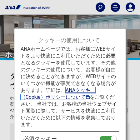
クッキーの使用について
ANAホームページでは、お客様にWEBサイ
ホノルル
トをより快適にご利用いただくために必要
となるクッキーを使用しています。その他
のクッキーの使用について、お客様が自由
ダニエル.K.イノウエ国際空港のラ
に決めることができますが、WEBサイトの
いくつかの機能が享受できなくなる場合が
ウンジ
あります。詳細は、
ANAクッキー
（Cookie）ポリシーについて
をご覧くだ
ホノルルの空港のANAラウンジをご利用いただくお客様へご
さい。 当社では、お客様の当社ウェブサイ
案内いたします。ハワイ、ダニエル.K.イノウエ国際空港の
ト閲覧に際して、サービスを快適にご利用
ANA SUITE LOUNGE、ANA LOUNGEの設備やお食事をご紹
介します。
いただくために以下の情報を収集しており
ます。
お知らせ
必須クッキー