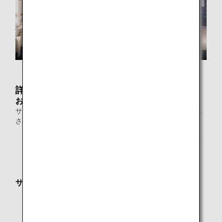
詳細
お食事
サラダやスープをはじめ、アサイーボウルなど、ハワイらし
さを感じていただける軽食をご用意しております。
* 提供するメニューは都合により予告なく変更になる場
合がございます。
サービス内容
フリーWi-Fi
雑誌、新聞