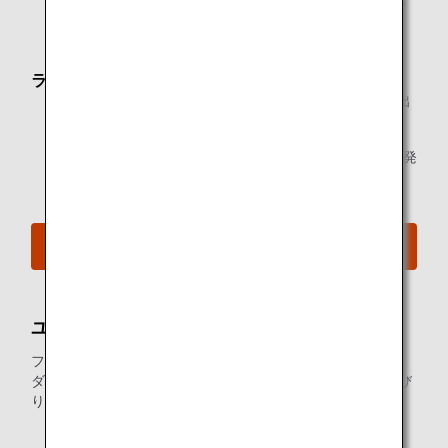
*2.
メンバーご本人様と同一便でご出発の際にラウンジを
ご利用いただけます。
ラウンジオープン時間
2026年6月30日まで：
8:30～ANAグループ運航最終便出
発まで
2026年7月1日以降：
8:50～ANAグループ運航最終便出発
まで
空港MAPはこちらをご覧ください
ユナイテッドクラブ
フリーWi-Fiがご利用いただける快適な空間を楽しみながら、
ダニエル.K.イノウエ国際空港のユナイテッドクラブでのんび
りおくつろぎください。