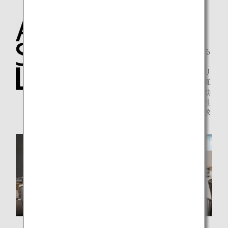
ANA SUITE
LOUNGE
上質で落ち着きのある
内装デザインに加え、
搭乗口に最も近いエリ
アに設置し、機内へ直
接ご搭乗いただける動
線を作ることで快適性
とともに利便性を追求
しました。