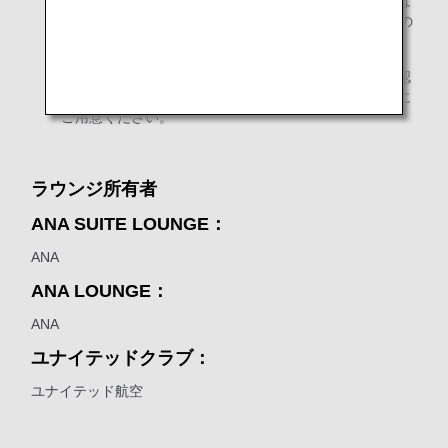
アメリカ合衆国の法令により、アルコール飲料の提供は
21歳以上のお客様のみとなります。（係員より身分証の
提示を求めることがあります。）
ラウンジ入室の際にご搭乗券とマイレージカードを確認
させていただきます。ご入室の際にあらかじめお手元に
ご用意ください。
ラウンジ所有者
ANA SUITE LOUNGE：
ANA
ANA LOUNGE：
ANA
ユナイテッドクラブ：
ユナイテッド航空