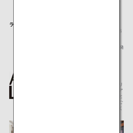
*2.
メンバーご本人様と同一便でご出発の際にラウンジを
ご利用いただけます。
ラウンジオープン時間
2026年6月30日まで：
8:30～ANAグループ運航最終便出
発まで
2026年7月1日以降：
8:50～ANAグループ運航最終便出発
まで
ANA LOUNGE
お食事のサービス、リ
ラクゼーションエリア
などがそろった広々と
した快適な空間で、ご
搭乗までの時間をおく
つろぎください。