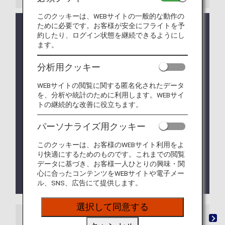
このクッキーは、WEBサイトの一般的な動作の
ために必要です。お客様が安全にフライトを予
価格改定のお知らせ：2025年9月16日販売分より、
約したり、ログイン状態を継続できるようにし
有料ラウンジサービスのご利用料金を変更いたしま
ます。
す。改定後の料金につきましては、「
ご利用料金
」
をご確認ください。
分析用クッキー
ラウンジ所有者がANAではない空港においては事前
告知なくサービス、営業時間が変更する可能性がご
WEBサイトの閲覧に関する匿名化されたデータ
ざいます。
を、分析や統計のために利用します。WEBサイ
トの継続的な改善に役立ちます。
ラウンジが所在する国や州により入室条件に制約が
ある場合がございます。
パーソナライズ用クッキー
ホノルルのANA LOUNGEおよびANA SUITE
このクッキーは、お客様のWEBサイト利用をよ
LOUNGEにてショッピングサイト「ANA
り快適にするためのものです。これまでの閲覧
STORE@SKY」をご利用いただけます。ANA Wi-Fi
データに基づき、お客様一人ひとりの興味・関
Serviceを利用して、ANA SKY SHOP掲載商品や
心に合ったコンテンツをWEBサイトや電子メー
ANA限定商品をご購入ください！
ル、SNS、広告にて提供します。
選択して同意する
ラウンジ
「ANA SUITE LOUNGE」ご利用券
有