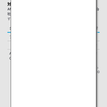
対象のお客様
ANAグループ運航便または他スター アライアンス加盟航空会
社運航便
をご利用の、以下に該当するお客様が対象となりま
す。
クラス／ステイタス
ご同行者
ファーストクラス
1名様
「ダイヤモンドサービス」メンバー
1名様 *2
ANA Million Miler Program「Lounge Access
1名様 *2
Card」をお持ちのお客様 *1
* ANA「ダイヤモンドサービス」メンバーは、2人目から
4人目のご同行者がいらっしゃる場合、1名様につき5000
マイル、4アップグレードポイント、またはラウンジご
利用券1枚でご一緒にANA出発ラウンジをご利用いただ
けます。
*1.
ANAグループ運航便ご利用時に限ります。