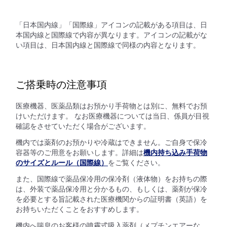
「日本国内線」「国際線」アイコンの記載がある項目は、日
本国内線と国際線で内容が異なります。アイコンの記載がな
い項目は、日本国内線と国際線で同様の内容となります。
ご搭乗時の注意事項
医療機器、医薬品類はお預かり手荷物とは別に、無料でお預
けいただけます。 なお医療機器については当日、係員が目視
確認をさせていただく場合がございます。
機内では薬剤のお預かりや冷蔵はできません。ご自身で保冷
容器等のご用意をお願いします。詳細は
機内持ち込み手荷物
のサイズとルール（国際線）
をご覧ください。
また、国際線で薬品保冷用の保冷剤（液体物）をお持ちの際
は、外装で薬品保冷用と分かるもの、もしくは、薬剤が保冷
を必要とする旨記載された医療機関からの証明書（英語）を
お持ちいただくことをおすすめします。
機内へ喘息のお客様の噴霧式吸入薬剤（メプチンエアーな