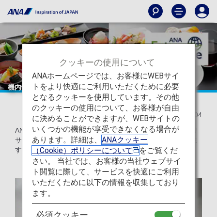
クッキーの使用について
ANAホームページでは、お客様にWEBサイ
トをより快適にご利用いただくために必要
機内食で「食品ロス」削減を目指す
となるクッキーを使用しています。その他
のクッキーの使用について、お客様が自由
2021/08/04
に決めることができますが、WEBサイトの
いくつかの機能が享受できなくなる場合が
ANAは、機内食の搭載数のコントロールや調理時のごみのリ
あります。詳細は、
ANAクッキー
サイクルなど様々な視点で「食品ロス」削減を目指していま
（Cookie）ポリシーについて
をご覧くだ
す。
さい。 当社では、お客様の当社ウェブサイ
ト閲覧に際して、サービスを快適にご利用
いただくために以下の情報を収集しており
ます。
必須クッキー