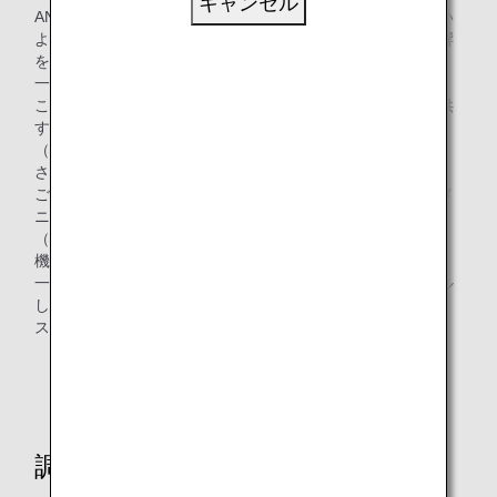
キャンセル
ANAは、飛行機に搭載する機内食がなるべく無駄にならない
よう様々な工夫をしています。具体的には、定時運航に影響
を及ぼさない範囲で、出発時間の直前まで予約数を確認し、
一便ごとに出来る限り無駄のない搭載数を決定しています。
これらの取り組みを通じて、機内食およびラウンジでご提供
するお食事の廃棄率（金額ベース）は約4.6%となっており
（2019年度実績）、今後もさらなる削減を目指します。
さらに、国際線のファーストクラスとビジネスクラスでは、
ご搭乗前にそれぞれのお好みに合わせて機内で召し上がるメ
ニューを事前に選択いただける機内食の事前予約サービス
（*1）を行っています。事前にご要望をお伺いすることで、
機内でお好みのお食事を召し上がっていただけるとともに、
一部メニューにおいては機内に搭載する数量をコントロール
し、提供されないまま廃棄となる機内食を減らす=「食品ロ
ス」の削減に繋がる取り組みです。
*1.
一部路線を除く（路線詳細はホームページをご確認く
ださい）
調理で出るごみをリサイクル