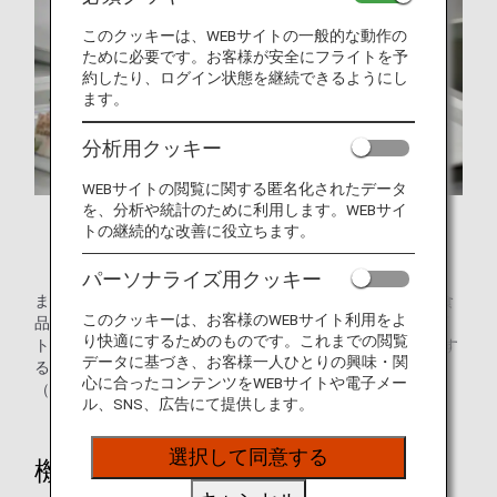
このクッキーは、WEBサイトの一般的な動作の
ために必要です。お客様が安全にフライトを予
約したり、ログイン状態を継続できるようにし
ます。
分析用クッキー
WEBサイトの閲覧に関する匿名化されたデータ
を、分析や統計のために利用します。WEBサイ
トの継続的な改善に役立ちます。
「食品ロス」とは？
パーソナライズ用クッキー
まだ食べられるのに、捨てられてしまう食べ物のことを「食
このクッキーは、お客様のWEBサイト利用をよ
品ロス」といいます。この「食品ロス」が日本では約600万
り快適にするためのものです。これまでの閲覧
トン（2018年度推計値）あります。国民一人当たりに換算す
データに基づき、お客様一人ひとりの興味・関
ると毎日お茶碗1杯分の食糧を捨てていることになります。
心に合ったコンテンツをWEBサイトや電子メー
（農水省HP参照）
ル、SNS、広告にて提供します。
選択して同意する
機内食のムダを減らす