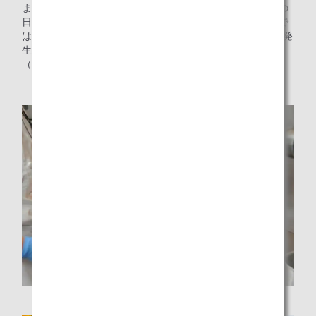
また関連する取り組みとして、ANAの国内線および国際線の
日本出発便の機内食を製造するANAケータリングサービスで
は、調理時に出るごみが1年間で約248トン、油が約28トン発
生しますが、これらは100%リサイクルしています。
（2019年度実績）