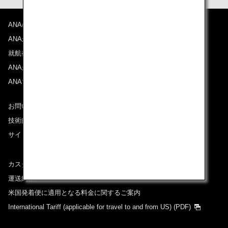
ANAについて
ANAからのお知らせ
就航都市
ANAがお約束する体験
ANAマイレージクラブ
お問い合わせ
技術的なお問い合わせ（推奨環境）
サイトマップ
カスタマーサービスプラン / コンテンジェンシープラン
運送約款
米国発着便に適用となる料金に関するご案内
International Tariff (applicable for travel to and from US)
(PDF)