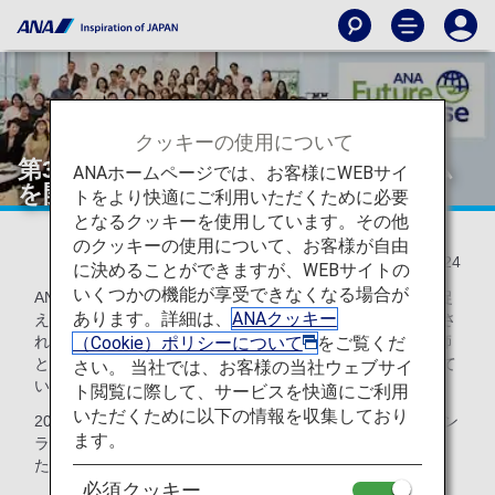
クッキーの使用について
第3回 ANA Future Promise フォーラム
ANAホームページでは、お客様にWEBサイ
を開催しました！
トをより快適にご利用いただくために必要
となるクッキーを使用しています。その他
のクッキーの使用について、お客様が自由
2024/10/24
に決めることができますが、WEBサイトの
いくつかの機能が享受できなくなる場合が
ANAグループでは、社員一人ひとりがESGを自分事として捉
あります。詳細は、
ANAクッキー
え、行動につなげられるよう、2023年度より多方面で活躍さ
（Cookie）ポリシーについて
をご覧くだ
れている方や、環境配慮のビジョンを掲げる企業の方を講師
としてお招きし、ANA Furure Promiseフォーラムを開催して
さい。 当社では、お客様の当社ウェブサイ
います。
ト閲覧に際して、サービスを快適にご利用
いただくために以下の情報を収集しており
2024年8月に第3回目となるフォーラムを開催し、対面・オン
ます。
ライン含め300名を超えるANAグループ社員が参加しまし
た。
必須クッキー