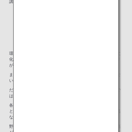
講演内容は、以下4つのパートに分けられます。
①フランスのエコ活動
➁フランスでの修行時代・日本のレストラン時代の話
③家庭でできること
④里山暮らし
環境先進国と言われるフランスでは、量り売りのマルシェ文
化やコンポストの義務化、個人単位で食品ロスを防ぐアプリ
が導入されるなど、日本よりもかなり対策が進んでいます。
また、レストランでの修行時には、食品も水も「無駄にしな
い」ことを徹底的に教わったそうです。
だから、家庭でも全く同じことをすべきかというと、そうで
はありません。
各対策には取り組むべき規模があり、国・政府がすべきこ
と、店舗・企業がすべきこと、家庭で個人がすべきことは異
なります。
野菜の皮の利用を例に挙げると、レストランでは大量に廃棄