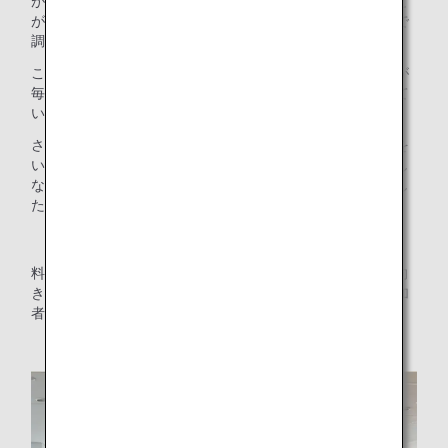
が出るため、それらを活用して野菜の皮からだしを取ること
ができますが、家庭ではそれほど量がでないため、皮つきで
調理する方が現実的です。
こういった個人の規模でできる小さなことを、一人ひとりが
毎日続けることで大きな変化につながるということを教えて
いただきました。
さらに、里山の暮らしでは自ら野菜や家畜を育て、その命を
いただく（＝食べる）ことによって、家族で食品を無駄にし
ないマインドセットを育んでいるというお話もされていまし
た。
料理人として、家政婦として、母として、多方面から食と向
き合ってきた志麻さんだからこそできるお話に、会場の参加
者は引き込まれていました。