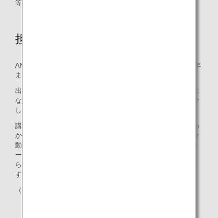
等の感想が寄せられました。
担当者の想い
ANAグループの中長期環境目標の一つの区切りとなる2030年
まで残り約5年となりました。
出勤すればESGスイッチが勝手に入る、ということは絶対に
ないので、まずは日頃から環境配慮に対する意識と行動を少
しずつ積み重ねていくことが重要だと思います。
講演の中には「ESGを進めるにあたり、何をしたらよいかわ
からない」といったANAグループ社員にとって、具体的な行
動のヒントがたくさんあるので、これからも学びの多いフォ
ーラムを企画し、ESG担当もそうでない人も巻き込みなが
ら、より持続可能なエアラインを目指していきたいと思いま
す。
（CX戦略部 岡野さん）