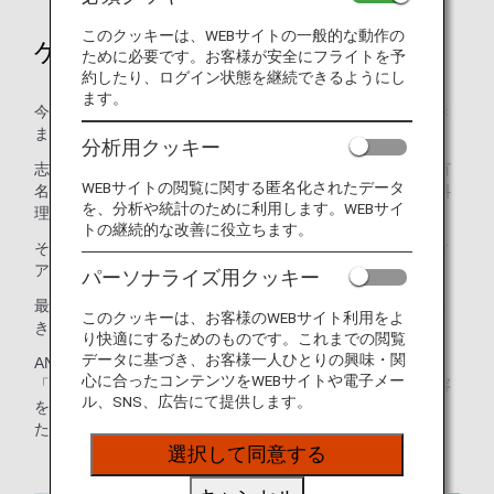
このクッキーは、WEBサイトの一般的な動作の
ゲストはタサン志麻さん
ために必要です。お客様が安全にフライトを予
約したり、ログイン状態を継続できるようにし
ます。
今回はタサン志麻さん（料理専門家政婦）にご登壇いただき
ました。
分析用クッキー
志麻さんは、料理専門学校を卒業した後、フランスへ渡り有
WEBサイトの閲覧に関する匿名化されたデータ
名店で修行し、帰国後も日本の老舗フランス料理店等にて料
を、分析や統計のために利用します。WEBサイ
理人として計15年ほど勤めました。
トの継続的な改善に役立ちます。
その後結婚を機に家政婦へ転身し、現在は本業に加えメディ
アへの出演や著書の出版等で活躍の幅を広げています。
パーソナライズ用クッキー
最近では築120年の古民家に一家で引越し、自然とともに生
このクッキーは、お客様のWEBサイト利用をよ
きるその豊かな暮らしの様子も反響を呼んでいます。
り快適にするためのものです。これまでの閲覧
データに基づき、お客様一人ひとりの興味・関
ANAグループが掲げている中長期環境目標の3本柱のひとつ
心に合ったコンテンツをWEBサイトや電子メー
「食品廃棄率削減」について、日常生活から社員の行動変容
ル、SNS、広告にて提供します。
を促すべく、フードロス対策を中心にお話しいただきまし
た。
選択して同意する