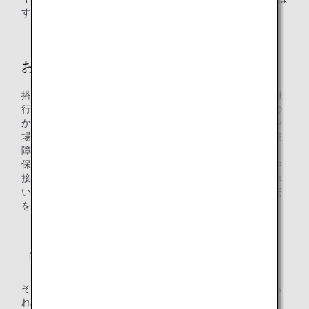
す教室」に込める想いを伺いました。
お客様の困りごとに耳を傾ける
搭乗支援授業（ANAそらぱす教室）を企画するにあたり、飛
行機に乗る時に、障がいのあるお客様が何に不安を感じるの
かをお聞きしたところ、障がいの特性によって不安なことや
場面が異なることを知りました。例えば、知的障がい・発達
障がいのある方は、非日常の空間が苦手な方が多く、特に、
保安検査場は、制服を着た係員に恐怖を感じたり、検査音や
接触に抵抗を感じること、車いすをご利用の方は、自分の車
いすを貨物室に預けて、貸出し用の車いすに乗ることに不安
を感じる、などです。
「体験」を大事にする
そのようなお声を受けて、ANAそらぱす教室は授業を受けら
れる生徒様の障がいに寄り添う内容にすべく、知的障がい・