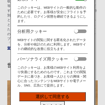
取り組みの一環として、特別支援学校の修学旅行や団体旅行
等でANA便をご利用いただく際の事前授業に、「ANAそらぱ
このクッキーは、WEBサイトの一般的な動作の
す教室（搭乗支援教室）」をご用意しています。2017年に特
ために必要です。お客様が安全にフライトを予
別支援学校の先生から「事前授業をやっていただけないか」
約したり、ログイン状態を継続できるようにし
とお電話をいただいたことをきっかけに、その声に応えたい
ます。
と、直接お電話をいただいた部員メンバーが出向いて実施し
た授業が「そらぱす教室」のはじまりです。現在、「車いす
分析用クッキー
の方向けプログラム」と「知的障がい・発達障がいの方向け
プログラム」の2種類をご用意しています。
WEBサイトの閲覧に関する匿名化されたデータ
「そらぱす教室」の詳細は
ANAそらぱす教室（搭乗支援教
を、分析や統計のために利用します。WEBサイ
室）
をご覧ください。
トの継続的な改善に役立ちます。
パーソナライズ用クッキー
世界に羽ばたいていってほしい
このクッキーは、お客様のWEBサイト利用をよ
り快適にするためのものです。これまでの閲覧
データに基づき、お客様一人ひとりの興味・関
心に合ったコンテンツをWEBサイトや電子メー
ル、SNS、広告にて提供します。
選択して同意する