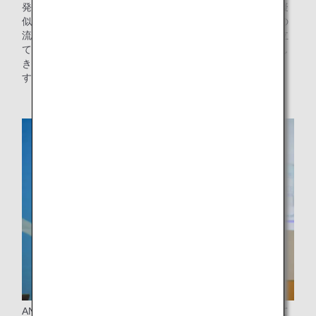
発達障がいのある生徒様向けのプログラムは、保安検査の擬
似体験をカリキュラムのメインとし、おひとりずつ、本番の
流れで検査を体験していただくものにしました。本物に見立
てた保安検査場と係員とのやり取りで、想像力ではカバーし
きれない点を補い、不安の払拭につながればと考えていま
す。
ANAは、お客様の声に寄り添いながら、これからも「すべて