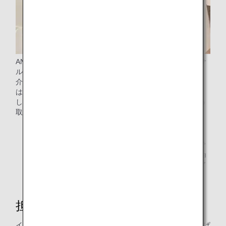
ANAはイベント・講演会において、協賛のうえ「ユニバーサ
ルなサービス」の取り組みや「そらぱす教室」について紹
介、デモンストレーションなどを実施しています。今年度
は、「インクルージョン フェスティバル」（*1）に参加
し、全国の子供たちにとって空の旅へのきっかけとなるよう
取り組んでいます。
*1.
「インクルージョン フェスティバル」とは、全国・
全世界の共生社会の実現と「すべてのこどもが活躍で
きる」社会創出のため、一般社団法人 インクルージョ
ンJAPANの主催により、全国各地の空港で講演会やア
ート展など開催されている取り組みです。
担当者インタビュー
イベントを担当した吉牟田さん（ANA CX推進室）に「そらぱ