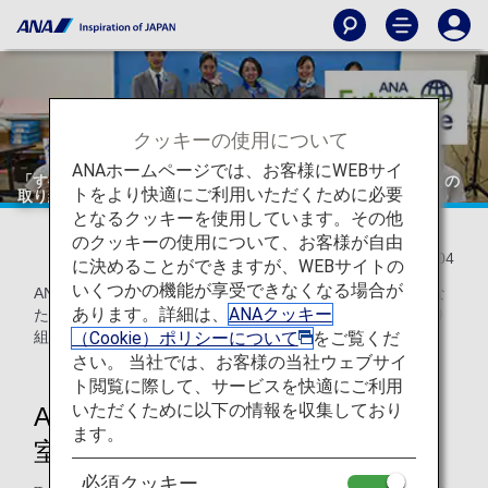
クッキーの使用について
ANAホームページでは、お客様にWEBサイ
「すべてのひとに優しい空」の実現に向けて ～地域の学校との
トをより快適にご利用いただくために必要
取り組み～
となるクッキーを使用しています。その他
のクッキーの使用について、お客様が自由
2021/08/04
に決めることができますが、WEBサイトの
いくつかの機能が享受できなくなる場合が
ANAは「すべてのひとに優しい空」の実現を目指して、どな
あります。詳細は、
ANAクッキー
たでも安心・快適に飛行機をご利用いただけるよう日々取り
（Cookie）ポリシーについて
をご覧くだ
組んでいます。
さい。 当社では、お客様の当社ウェブサイ
ト閲覧に際して、サービスを快適にご利用
いただくために以下の情報を収集しており
ANAそらぱす教室（搭乗支援教
ます。
室）のはじまり
必須クッキー