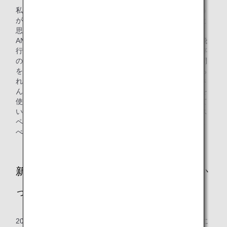
私の実家はぶどう農家ということもあり、採れたてのぶどう
が一番おいしいし、多くの人に新鮮な状態で食べてほしいと
思っていました。
ANAでなにかできないかと考えたときに、「お客様として飛
行機に乗って新鮮な品物を運んだら短時間で運べるのに既存
の流通だとなぜこんなに時間を要するのだろう」という疑問
を抱きいろいろ調べ始めました。既存の市場流通では届けら
れない鮮度最優先や生産量が少ない品物が世の中にはたくさ
んあって、そういった物をANAの旅客機のカーゴスペースを
使って流通させ、地域との架け橋となって地域を盛り上げて
いきたいと思いました。そして、エアラインとしてカーゴス
ペースを売っていくだけでなく、自ら運ぶモノを掴みに行く
べきだと考え社員提案に応募しました。
新会社設立までに突破しなければいけなか
ったことは？
20回ほどの実証実験を行ってきましたが、アイディアを形に