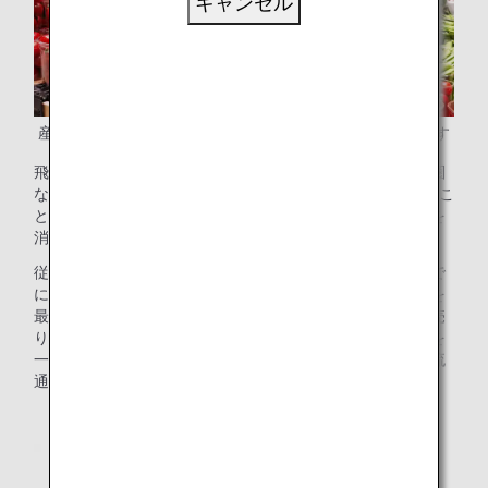
キャンセル
産地直送のフレッシュな野菜がスーパーで販売されています
飛行機を利用して農産品や魚介類などを産地から主に首都圏
などの大消費地に最短6時間という異次元の速さで運搬するこ
とによって、農産品や魚介類などの採れたての鮮度の価値を
消費者に届けることができます。
従来の流通の場合、産地から私たち消費者が購入できるまで
におおよそ３〜４日の日数が必要です。それを鮮度の価値を
最重要視する流れに変革するために、産直空輸は産地、卸売
り、空輸、地上運送、小売り、消費者とつながる流通全体を
一気通貫でコーディネートする「産直モデル」と呼ばれる流
通形態の中で生産者と小売業者を直接結ぶ役割を担います。