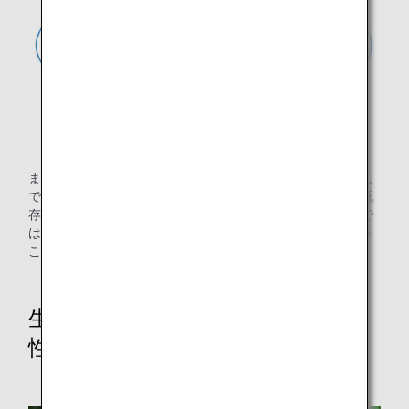
また、生産者に最寄りの空港まで鮮度が命の品物を自ら運ん
でもらい、旅客機の貨物スペースを活用することにより、既
存の流通には乗ってこなかった少量生産の農産物、首都圏で
はなかなか出回らない希少品や、地方に眠る逸品なども扱う
ことができます。
生産者を応援することで地域の活
性化を図る