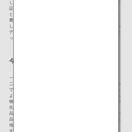
して実際にモノを動かすということは本当に大変でした。実
証実験に参加していただける生産者や小売業を見つけるこ
と、この事業の意義を理解していただくことに多くの時間を
費やしました。知り合いに頼んで小さな小売店からスタート
していきました。小売りではないのですが、ある歌手の方の
ディナーショーで提供されるデザートに朝採れフルーツを使
っていただいたこともありました。
今後の展望は？
一つ目は取り扱っていただく小売業者を増やしていくこと、
二つ目は、今はスーパーなどでイベント的に販売しているの
ですが、そのイベント回数を増やし日常的に販売していける
ようになることを目指しています。そして、最終的には、品
物を多く取り扱っていただくことで生産者を応援し、地域創
生につなげていきたいと考えています。
品物にはそれぞれブランドがあります。その土地ならではの
品物を知っていただき、興味を持っていただき、できれば現
地で採れたてを食べてほしいです。本当に味が全く違いま
す！