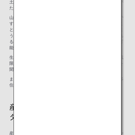
土地でのみ消費され私たちがまだ知らないブランドの品物が
たくさんあります。
山口県岩国市で生産されている「由宇とまと」もその一つで
す。生産量も多くはなく、完熟での長距離の流通は難しいこ
ともあり、これまでは首都圏での入手は困難でした。そのよ
うな品物を産直モデルの流通によって身近なお店で手に入れ
ることができるようになることで生産者の収入が増加する可
能性につながります。
生産者からは「東京に品物を並べるのが夢だった」、「地域
限定だった品物が首都圏に届き、おいしかった、という声を
聞くことができて嬉しい」といった声が上がっています。
また、その生産地に興味を持つことで地方への人の交流や移
住が拡大することも期待されます。
産直空輸 木下 真祐央社長にイン
タビュー
産直空輸の生みの親である木下社長に社員提案のきっかけや