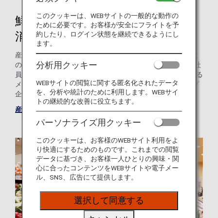
このクッキーは、WEBサイトの一般的な動作の
鮮度最重要の最速流通で生産者と
ために必要です。お客様が安全にフライトを予
消費者をつなぐ
約したり、ログイン状態を継続できるようにし
ます。
産直空輸は、「農産品の本当の価値を消費者に届けたい」と
分析用クッキー
の想いを持つ一人のANA社員が、2019年度のANAグループ社
員提案制度にて提案し、その後2年半にわたり多くの賛同する
WEBサイトの閲覧に関する匿名化されたデータ
メンバーと一緒に検討・検証を進め実現したスタートアップ
を、分析や統計のために利用します。WEBサイ
企業です。
トの継続的な改善に役立ちます。
産直空輸の詳細はこちら
パーソナライズ用クッキー
このクッキーは、お客様のWEBサイト利用をよ
り快適にするためのものです。これまでの閲覧
データに基づき、お客様一人ひとりの興味・関
心に合ったコンテンツをWEBサイトや電子メー
ル、SNS、広告にて提供します。
選択して同意する