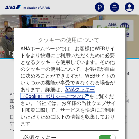
クッキーの使用について
ANAホームページでは、お客様にWEBサイ
「株式会社日本産直空輸」が誕生
トをより快適にご利用いただくために必要
となるクッキーを使用しています。その他
のクッキーの使用について、お客様が自由
2022/04/14
に決めることができますが、WEBサイトの
いくつかの機能が享受できなくなる場合が
あります。詳細は、
ANAクッキー
ANAグループ社員提案制度により誕生した「株式会社日本産
（Cookie）ポリシーについて
をご覧くだ
直空輸」（以下「産直空輸」）が、2022年4月1日より営業開
さい。 当社では、お客様の当社ウェブサイ
始しました。
ト閲覧に際して、サービスを快適にご利用
いただくために以下の情報を収集しており
日本全国のこだわりの品物を産地から消費者へ最速でお届け
ます。
することでANAグループとともに生産者を応援し、地域創生
へ貢献していきます。
必須クッキー