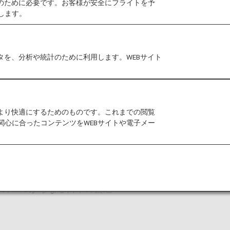
作のために必要です。お客様が安全にフライトを予
します。
港において、お客様へ日頃の感謝の気持ちを込めて「ANA t
タを、分析や統計のために利用します。WEBサイト
が伝える感謝の気持ち
内の自治体や企業に出向しているグループ社員を中心に企画
をより快適にするためのものです。これまでの閲覧
持ちをお届けするイベントです。
関心に合ったコンテンツをWEBサイトや電子メー
ター「みやざき犬」とANA客室乗務員とのコラボダン
たじゃんけん大会やANA Team HND Orchest
）の２つからなる日本の芸道