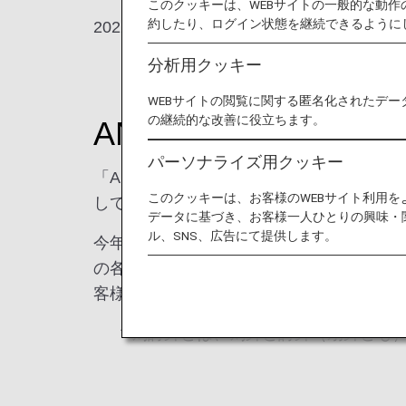
このクッキーは、WEBサイトの一般的な動
約したり、ログイン状態を継続できるように
2022年12月17日、宮崎ブーゲンビリア空
分析用クッキー
WEBサイトの閲覧に関する匿名化されたデー
の継続的な改善に役立ちます。
ANAグループ社員
パーソナライズ用クッキー
「ANA thanks DAY」は、宮崎県
このクッキーは、お客様のWEBサイト利用
して、宮崎県民の皆さまに日頃の感謝の気
データに基づき、お客様一人ひとりの興味・
ル、SNS、広告にて提供します。
今年は、大人気の宮崎県シンボルキャラク
の各自治体出向社員が厳選した特産品を景品とし
客様と楽しいひと時を過ごしました。
* 剣詩舞とは、剣舞と詩舞（扇舞とも