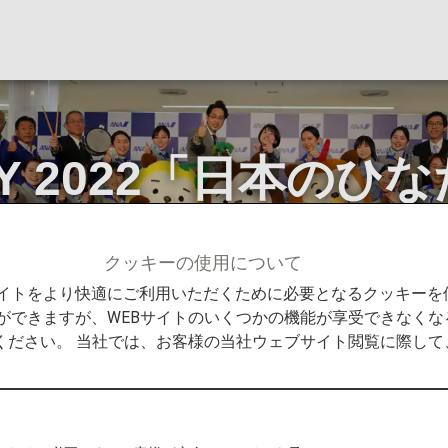
 DAY 2022「日本の
」
クッキーの使用について
Promise
ANA thanks DAY 2022「日本のひなた 宮崎県
Bサイトをより快適にご利用いただくために必要となるクッキー
ができますが、WEBサイトのいくつかの機能が享受できなくな
ください。 当社では、お客様の当社ウェブサイト閲覧に際し