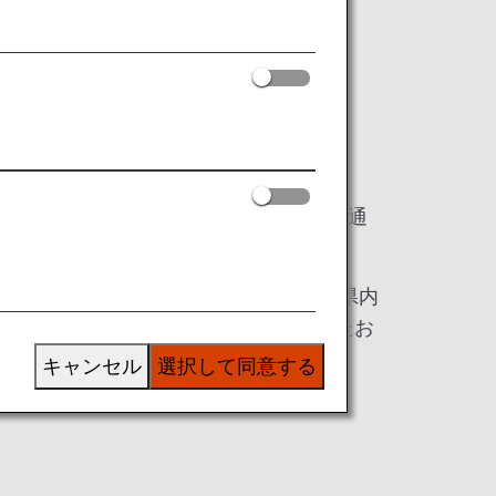
hanks DAY」が開催されました。
・運営するステージでの催し物や展示などを通
ス、伝統芸能「剣詩舞」※の披露、宮崎県内
raの演奏会を行い、会場にお越しいただいたお
キャンセル
選択して同意する