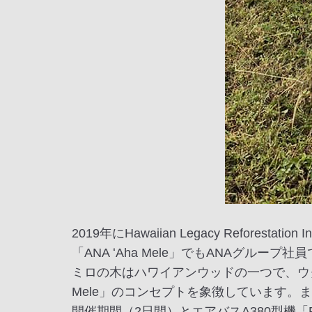
2019年にHawaiian Legacy Refores
「ANA ʻAha Mele」でもANAグルー
ミロの木はハワイアンウッドの一つで、ウク
Mele」のコンセプトを象徴しています。
開催期間（2日間）とエアバスA380型機「F