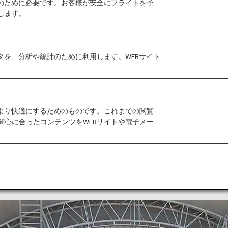
作のために必要です。お客様が安全にフライトを予
します。
ele」を開催いたしました。
で「音楽会」という意味を持ち、音楽を通じてハワイの文化
タを、分析や統計のために利用します。WEBサイト
NOLULU MUSIC WEEK」をリニューアルし、2022年
人口を増加させると共に、文化継承やお子様への教育、
ご紹介いたします。
をより快適にするためのものです。これまでの閲覧
関心に合ったコンテンツをWEBサイトや電子メー
行さんとの音楽教室