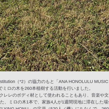
tation Institution（*2）の協力のもと「ANA HONOLU
プ社員でミロの木を260本植樹する活動を行いました。
レレのボディ材として使われることもあり、音楽や文化を
また、ミロの木1本で、家族4人が1週間現地に滞在した
LYING HONU」の定員（520人／機）にちなんで、