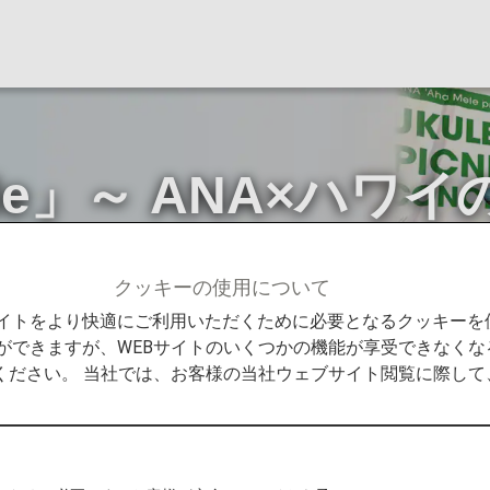
 Mele」～ ANA×ハ
クッキーの使用について
Promise
「ANA ʻAha Mele」～ ANA×ハワイの持続可能
Bサイトをより快適にご利用いただくために必要となるクッキー
ができますが、WEBサイトのいくつかの機能が享受できなくな
ください。 当社では、お客様の当社ウェブサイト閲覧に際し