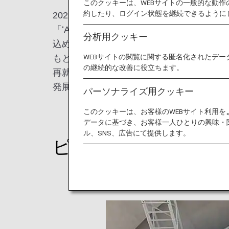
このクッキーは、WEBサイトの一般的な動
約したり、ログイン状態を継続できるように
2022年11月18-19日に「ANA ʻAha M
「ʻAha Mele」とは、ハワイの言葉
分析用クッキー
込められています。
WEBサイトの閲覧に関する匿名化されたデー
もともと2019年に初めて開催した「ANA HO
の継続的な改善に役立ちます。
再就航をきっかけに、日本とハワイの交流
発展させました。今回は当日の様子を一部
パーソナライズ用クッキー
このクッキーは、お客様のWEBサイト利用
データに基づき、お客様一人ひとりの興味・
ル、SNS、広告にて提供します。
ピアニスト辻󠄀井伸