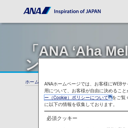
「ANA ʻAha
ントを開催
ホーム
ANAからのお知らせ
ANA Future 
ANAホームページでは、お客様にWE
用について、お客様が自由に決めること
ー（Cookie）ポリシーについて
をご覧
に以下の情報を収集しております。
必須クッキー