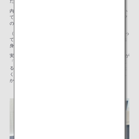
た。
内容は4つのパートに分け、（1）ANAグループの仕事につい
て、（2）安全を守る仕事について、（3）グランドスタッフ
の業務紹介、（4）質疑応答 の流れで授業を行いました。
（3）のパートでは、沖縄県の小学生に少しでも親近感を持っ
てもらえるよう、沖縄空港限定のかりゆし制服を着た沖縄出
身の社員からお話をしました。
実施後に行ったアンケートでは、参加した小学生の9割以上が
「オンラインジョブツアーで、職場のリアルな雰囲気を感じ
ることができた」と回答し、他にも「初めて知ったことがた
くさんあって面白かった」「色んな質問に答えてくれて楽し
かった」といった声が多くあがっていました。