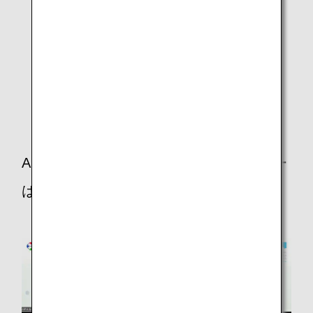
沖縄は、独特の文化や歴史と自然豊かな島という魅力が
ある一方で、距離の不利益による子ども達の「学びの格
差」が課題となっています。
オンラインジョブツアーを通して「子ども達の学びの体
験保障」として未来につながるだけでなく、学校にも企
業にもさまざまな副産物が生まれる取り組み、そして多
種多様なニーズに合わせて展開できる取り組みとして、
可能性の広がりを感じています。
ANAグループでのオンラインジョブツアー
はいかがでしたか？