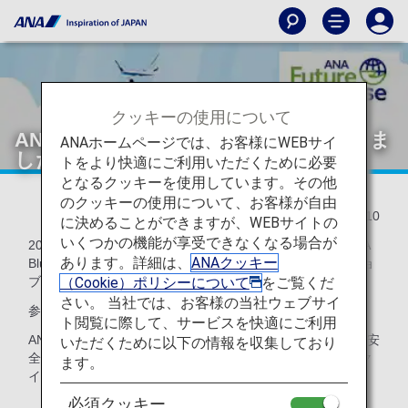
クッキーの使用について
ANAオンラインジョブツアーを開催しま
ANAホームページでは、お客様にWEBサイ
した！
トをより快適にご利用いただくために必要
となるクッキーを使用しています。その他
のクッキーの使用について、お客様が自由
2024/04/10
に決めることができますが、WEBサイトの
いくつかの機能が享受できなくなる場合が
2024年2月、ANAグループ総合トレーニングセンター「ANA
あります。詳細は、
ANAクッキー
Blue Base」と沖縄県の2つの小学校を繋いでオンラインジョ
（Cookie）ポリシーについて
をご覧くだ
ブツアーを開催しました。
さい。 当社では、お客様の当社ウェブサイ
参加者は小学3～6年生の6クラスの約100名。
ト閲覧に際して、サービスを快適にご利用
ANAグループにはさまざまな仕事があること、飛行機1機を安
いただくために以下の情報を収集しており
全に運航させるために多くの人が携わっていること等を、ク
ます。
イズやデモンストレーションを交えながら紹介しました。
必須クッキー