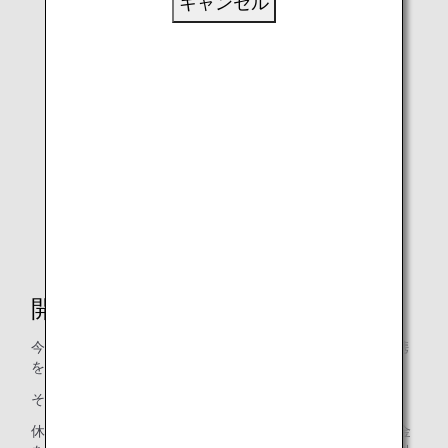
キャンセル
オンラインジョブツアーの様子（2）
開催のきっかけ
今回のオンラインジョブツアーは、複数の団体や企業と連携
をして実現しています。
その土台となっているものが、休眠預金です。
休眠預金とは10年以上取引のない預金等のことで、そのお金