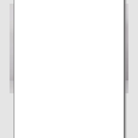
みらいファンド沖縄 吉川さん（左）・石原さん（右）
「仕方のなかった」状況とはいえ、コロナ禍が長期化す
る中で、短い子ども時代に体験すべきことが子どもの合
意なしに中止になっていることを重く捉え、体験を諦め
ないための議論を呼び起こしたいと思いました。