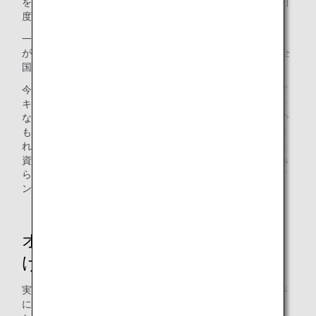
を社会課題の解決や民間公益活動の促進のために活用する制
度が2019年度から始まりました。
一般財団法人 日本民間公益活動連携機構（以下、JANPIA）
がその休眠預金をNPOなどの団体等に助成しており、日本全
国で社会課題解決のために活用されています。
今回は、本州や首都圏と比較して環境面、産業面等において
キャリア教育の機会が少ない沖縄県の子どもたちに、「色々
な仕事があることを知ってほしい」という想いで、これまで
もオンラインジョブツアーを休眠預金活用事業として実施さ
れてきた、株式会社ワンスペース（以下、ワンスペース）と
資金分配団体の公益財団法人みらいファンド沖縄（以下、み
らいファンド沖縄）と連携をして、ANAグループのオンライ
ンジョブツアーを開催しました。
オンラインでもワクワクをお届
け！
実際の空港を模した ANA Blue Baseの施設を活用して、まさ
に空港にいるかのような空間から小学校と中継を繋ぎまし