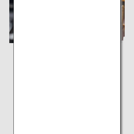
ワンスペース 比嘉さん
この企画には、コロナ禍で学校行事が次々と中止になっ
ていく中で、「子ども達の学びは止めてはいけない」と
いう想いが根底にありました。
しかしコロナ禍が明けたとき、学校現場からは「やっと
元に戻れる」という声が聞こえ、「＝やっとオンライン
から解放される」とも取れる言葉に、学びが退化するの
ではないかという危機感を覚えました。
コロナ禍で学校の通信環境も整備され、教員のITリテラ
シーも向上している中で、今こそ、オンラインの価値や
可能性を広げるチャンスなのではないかと考えました。