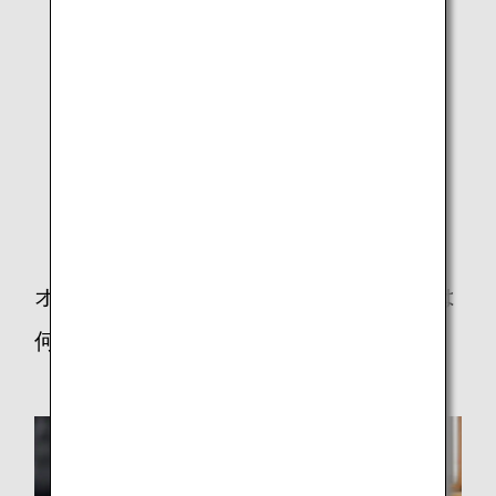
そして、人と人の直接的な接触を避けながらできる「配
信技術を活用したコンテンツ」に着目し、「みんなの配
信と交流プラットフォーム事業」として実行団体の公募
を行いました。
今回のANAを含め、沖縄県の地理的な条件からなかなか
訪れるのが難しい遠隔地の職場の見学や、これまでは安
全・衛生面から立ち入ることのできなかった工場など、
オンラインジョブツアーの可能性はますます広がってい
くと思っています。
オンラインジョブツアーに期待することは
何ですか？