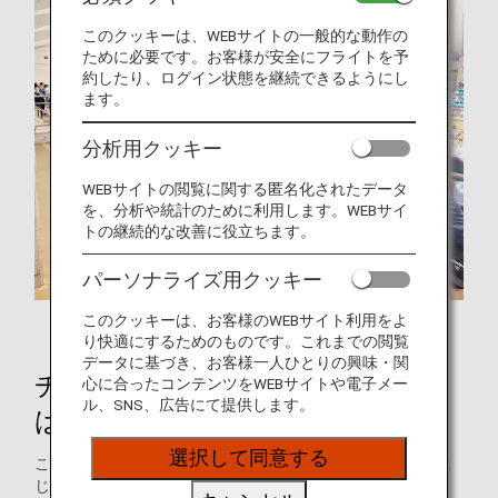
このクッキーは、WEBサイトの一般的な動作の
ために必要です。お客様が安全にフライトを予
約したり、ログイン状態を継続できるようにし
ます。
分析用クッキー
WEBサイトの閲覧に関する匿名化されたデータ
を、分析や統計のために利用します。WEBサイ
トの継続的な改善に役立ちます。
パーソナライズ用クッキー
参加したANAグループ社員
このクッキーは、お客様のWEBサイト利用をよ
り快適にするためのものです。これまでの閲覧
データに基づき、お客様一人ひとりの興味・関
チャリティースイム イン さがみ
心に合ったコンテンツをWEBサイトや電子メー
ル、SNS、広告にて提供します。
はら について
選択して同意する
この大会は2011年3月に発生した東日本大震災の直後からは
じまりました。