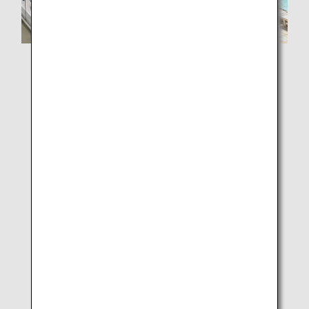
私はグリーンプールのすぐそばにある高校に通っていた
ので、東日本大震災直後に開催された第1回大会から3年
間参加していました。
当時、直接歳の近い方から聞く震災の状況と被害の悲惨
さに、何か役に立ちたいけど何もする力がない16歳の自
分の力の小ささに辟易したことを今でも鮮明に覚えてい
ます。
これまでは競技として取り組んできた水泳でしたが、大
人になりある意味で競技色が少し薄れた中、社会人とし
て泳ぐ意義を改めて考えたときに、何か社会貢献ができ
たらなと思っていました。
今回は、この大会に特別な思い入れがあったことに加
え、何か支援をしたい気持ちを持った方と一緒に泳ぐこ
とを通して応援したいという想いで、水泳とも親和性が
高い（日本水泳連盟とスポンサーシップを結んでいる）