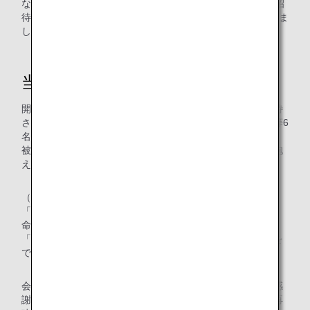
なり、そのスイミングスクールの選手とスタッフの17名を招
待し、「#救え！能登半島」というテーマのもとで開催されま
した。
当日の様子
開会式では、東日本大震災と能登半島地震の被災地から招待
された選手や、当時被災地で暮らしていた神奈川県の選手等6
名が震災の経験談を話しました。
被災を体験した人にしか伝えられない状況と、それぞれが抱
える想いを聞いて、場内は静寂に包まれました。
（スピーチ内容抜粋）
「震災では生きたくても命を落とした人がたくさんいます。
命はかけがえのないものです。」
「今水泳ができるのは当たり前ではないということ、水泳を
できている喜びを改めて感じることができました。」
会場では、東北の選手が作成したポスターや、支援者への感
謝のメッセージ等が飾られ、能登の選手たちによるプール再