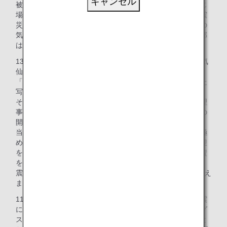
キャンセル
被災地に暮らす選手や、さまざまな地域や年代の選手が同じ
場所で泳ぐことによって、震災を経験していない世代にも震
災の記憶や教訓を引き継ぐとともに、泳げることへの感謝の
気持ちを共有することを目的として開催され、参加費の一部
は復興支援に使われています。
13年前、初回開催のきっかけの一つとなったのは、宮城県気
仙沼市の選手が倒壊したスイミングスクールの前で「泳」
「ぎ」「た」「い」「！！」と一文字ずつ紙に書いて掲げた
写真。
その様子を報道で見た相模原市水泳協会の添畑氏（現協会理
事長）が「泳ぎたいなら泳がせよう」とチャリティー大会の
開催を決意しました。
当時はガソリンが手に入らず被災地に行くことすら困難を極
めた中、バス会社に相談して被災地から神奈川県までの送迎
を手配したり、そのバスの空きスペースを活用して支援物資
を輸送したり、宿泊ができるスーパー銭湯を用意したりと、
震災から開催まで1か月という短い期間で受け入れ体制を整え
ました。
11回目となった今回は、2024年1月に発生した能登半島地震
によって、プールが壊れて練習ができなくなったスイミング
スクールが報道番組でとりあげられていたことがきっかけと