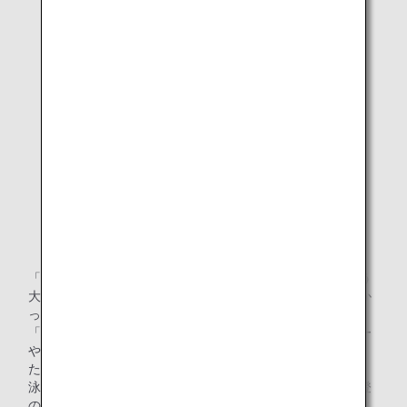
募金の様子
「地震ばかりで不安な気持ちが大きかったけれど、こういう
大きな大会にでることができて、広いプールで泳げて嬉しか
った」
「（大会前に神奈川県や東北の選手と一緒に）バーベキュー
やキャンプをして、多くの同世代と交流ができて楽しかっ
た」と、能登から招待された選手たちは話してくれました。
泳ぐことはもちろん、友人との交流さえ我慢をしていた能登
の子どもたちにとって、この大会は特別な経験となりまし