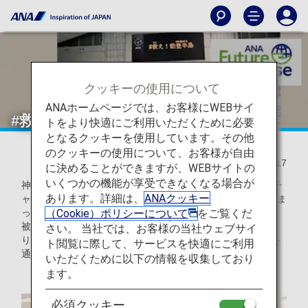
クッキーの使用について
ANAホームページでは、お客様にWEBサイ
#救え！能登半島
トをより快適にご利用いただくために必要
となるクッキーを使用しています。その他
のクッキーの使用について、お客様が自由
2024/06/17
に決めることができますが、WEBサイトの
いくつかの機能が享受できなくなる場合が
神奈川県にあるさがみはらグリーンプールにて、『第11回チ
あります。詳細は、
ANAクッキー
ャリティースイム イン さがみはら』が開催され、有志で集ま
（Cookie）ポリシーについて
をご覧くだ
ったANAグループ社員が参加しました。
被災地から招待された選手と一緒にリレーを組んで泳いだ
さい。 当社では、お客様の当社ウェブサイ
り、招集所でそれぞれが経験した被災の話をしたり、水泳を
ト閲覧に際して、サービスを快適にご利用
通して交流しました。
いただくために以下の情報を収集しており
ます。
必須クッキー