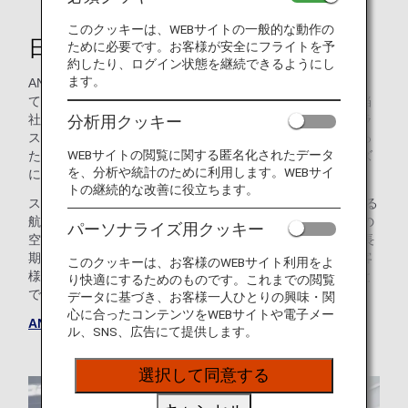
このクッキーは、WEBサイトの一般的な動作の
日本最大規模の航空会社
ために必要です。お客様が安全にフライトを予
約したり、ログイン状態を継続できるようにし
ます。
ANAは、お客様にとって雲に浮かぶ小さなオアシスとなっ
て、お客様と世界を繋ぐよう取り組んでいます。そのため当
分析用クッキー
社の航空機全般において、ファーストクラス、ビジネスクラ
ス、プレミアムエコノミークラス、エコノミークラスといっ
WEBサイトの閲覧に関する匿名化されたデータ
た様々な客室オプションを備えており、お客様独自のニーズ
を、分析や統計のために利用します。WEBサイ
にまさに最適なご選択をいただけます。
トの継続的な改善に役立ちます。
スター アライアンス加盟航空会社として、当社は35を超える
航空会社と提携し、アジア、欧州と北米の42におよぶ海外の
パーソナライズ用クッキー
空港、そして約50の国内空港に就航しています。そこで、長
期休暇の海外旅行にも、世界を巡る旅へのご出発にも、お客
このクッキーは、お客様のWEBサイト利用をよ
様を目的の地へお連れできることは誇らしく、喜ばしいこと
り快適にするためのものです。これまでの閲覧
です。ANAで行く空の旅の準備はできていますか。
データに基づき、お客様一人ひとりの興味・関
心に合ったコンテンツをWEBサイトや電子メー
ANAグループウェブサイトへ
ル、SNS、広告にて提供します。
選択して同意する