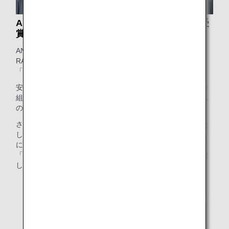
APEX 最高評価「WORLD CLASS」2年連続受
賞
ANAグループは、APEX*2が主催する「WORLD CLASS
RATING」において、世界最高品質であると認められ
「WORLD CLASS」を2年連続で受賞しました。
安心で清潔な機内環境、持続可能な社会の実現に向けた取り
組み、そしてあらゆるお客様に寄り添った高品質なサービス
の提供が高く評価されました。
さらに、航空業界における機内サービスの品質向上を目的と
した国際団体であるIFSA*3と共同で行うAPEX/IFSA Awards
において、卓越した搭乗体験と革新性が認められ、部門賞
「Innovation Award for Best Cabin 2026」を初めて受賞しま
した。
*2.
APEX（Airline Passenger Experience Association）：
北米を拠点にする世界最大のエアライン業界団体の一
つ