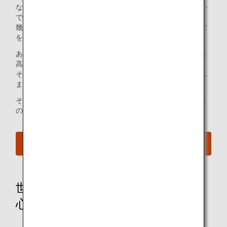
なく、自分たちの手で、新しい空を開拓してきたのは、ほか
でもない、私たちANAです。
幾多の挑戦と試行錯誤を繰り返しながら、自由で魅力的な空
をつくりあげてきました。
あたたかさ、細やかな心遣い、そして、ワクワクするような
高揚感まで感じてもらいたい。
そして、ANAの空の旅でしか体験することのできない、これ
までにない感動を、世界中の人たちに届けていきたい。
それが、“Inspiration of JAPAN“という言葉に込めた、私たち
の想いです。
当社ブランドウェブサイトへ
世界に誇る上質なおもてなしで、
心満たす空の旅を