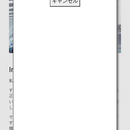
キャンセル
Inspiration of JAPAN
私たちは、いつも、「日本の心」を大切にしてきました。
すべてのお客さまに対して、誠実であり、謙虚であり、礼儀
正しくあること。
いかなる場合においても、丁寧な作業を心がけ、互いに協調
し、安全で正確な運航を確実なものにすること。
それだけではなく、私たちの中には、「新しい日本を創りだ
す」気概も、脈々と受け継がれています。
幾度となく立ちはだかる困難や制約にも、決して屈すること