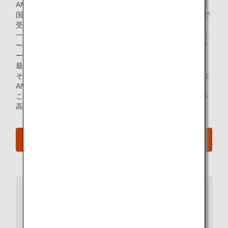
ANAグループは、世界的な航空サービス格付け機関である英
国SKYTRAX社より、世界最高評価「5スター」を13年連続で
受賞しました。
一貫して高品質なサービスが提供できている点、さらにグロ
ーバルなお客様の多様なニーズを深く汲み取り、継続的にサ
ービス改善を行っている点が高く評価されました。
最高評価を獲得している航空会社は世界で11社のみであり、
そのうち10年以上連続して獲得している日本のエアラインは
ANAグループのみです。
これからもANAは、サービスの品質向上に尽力し、安全かつ
高品質な「5つ星」の体験をご提供してまいります。
プレスリリースへ