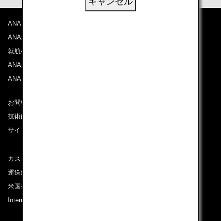
キャンセル
ANAについて
ANAからのお知らせ
就航都市
ANAがお約束する体験
ANAマイレージクラブ
お問い合わせ
技術的なお問い合わせ（推奨環境）
サイトマップ
カスタマーサービスプラン / コンテンジェンシープラン
運送約款
米国発着便に適用となる料金に関するご案内
International Tariff (applicable for travel to and from US)
(PDF)