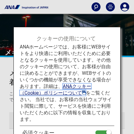
クッキーの使用について
ANAホームページでは、お客様にWEBサイ
メキシコシティ国際空港
トをより快適にご利用いただくために必要
となるクッキーを使用しています。その他
のクッキーの使用について、お客様が自由
メキシコシティ国際空港からの発
に決めることができますが、WEBサイトの
いくつかの機能が享受できなくなる場合が
着
あります。詳細は、
ANAクッキー
（Cookie）ポリシーについて
をご覧くだ
このページでは、ベニート・フアレス国際空港から目的地ま
さい。 当社では、お客様の当社ウェブサイ
での役に立つ情報をご紹介します。
ト閲覧に際して、サービスを快適にご利用
いただくために以下の情報を収集しており
ます。
空港ガイド
必須クッキー