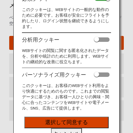
メキシコシティ国際空港ガイド
このクッキーは、WEBサイトの一般的な動作の
ために必要です。お客様が安全にフライトを予
ベニート・フアレス国際空港の発着ターミナルマップおよび
約したり、ログイン状態を継続できるようにし
空港内に関するその他の情報。
ます。
分析用クッキー
メキシコシティ国際空港ウェブサイト
WEBサイトの閲覧に関する匿名化されたデータ
を、分析や統計のために利用します。WEBサイ
トの継続的な改善に役立ちます。
到着ターミナル
パーソナライズ用クッキー
このクッキーは、お客様のWEBサイト利用をよ
出発ターミナル
り快適にするためのものです。これまでの閲覧
データに基づき、お客様一人ひとりの興味・関
心に合ったコンテンツをWEBサイトや電子メー
ル、SNS、広告にて提供します。
乗り継ぎ
選択して同意する