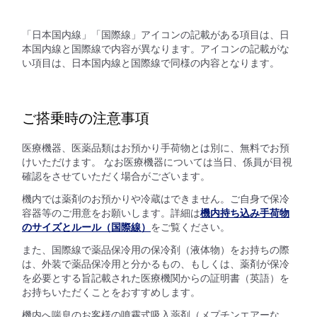
「日本国内線」「国際線」アイコンの記載がある項目は、日
本国内線と国際線で内容が異なります。アイコンの記載がな
い項目は、日本国内線と国際線で同様の内容となります。
ご搭乗時の注意事項
医療機器、医薬品類はお預かり手荷物とは別に、無料でお預
けいただけます。 なお医療機器については当日、係員が目視
確認をさせていただく場合がございます。
機内では薬剤のお預かりや冷蔵はできません。ご自身で保冷
容器等のご用意をお願いします。詳細は
機内持ち込み手荷物
のサイズとルール（国際線）
をご覧ください。
また、国際線で薬品保冷用の保冷剤（液体物）をお持ちの際
は、外装で薬品保冷用と分かるもの、もしくは、薬剤が保冷
を必要とする旨記載された医療機関からの証明書（英語）を
お持ちいただくことをおすすめします。
機内へ喘息のお客様の噴霧式吸入薬剤（メプチンエアーな