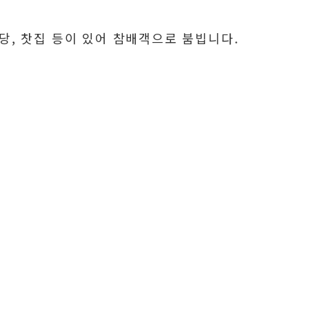
식당, 찻집 등이 있어 참배객으로 붐빕니다.