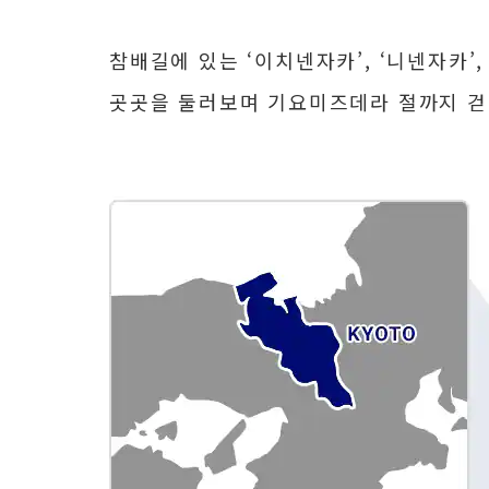
참배길에 있는 ‘이치넨자카’, ‘니넨자카’
곳곳을 둘러보며 기요미즈데라 절까지 걷