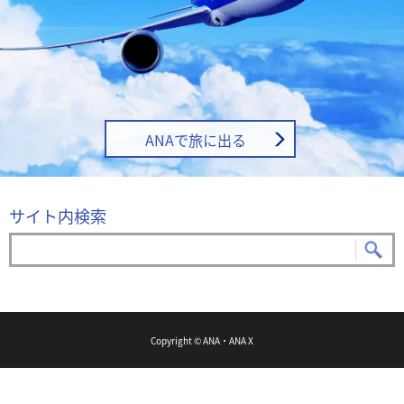
ANAで旅に出る
サイト内検索
Copyright
© ANA・ANA X