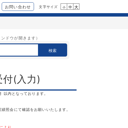
お問い合わせ
文字サイズ
大
中
小
ィンドウが開きます）
検索
受付
(
入力
)
月
以内となっております。
。
実績照会にて確認
をお願いいたします。
により、