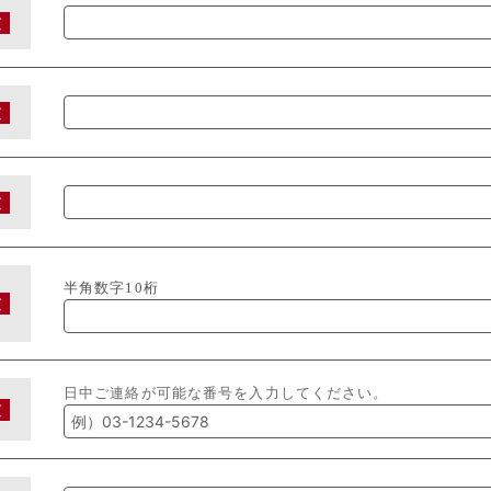
須
須
須
半角数字10桁
須
日中ご連絡が可能な番号を入力してください。
須