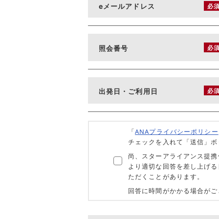
eメールアドレス
必
照会番号
必
出発日・ご利用日
必
「
ANAプライバシーポリシー
チェックを入れて「送信」ボ
尚、スターアライアンス提携
より適切な回答を差し上げる
ただくことがあります。
回答に時間がかかる場合がご