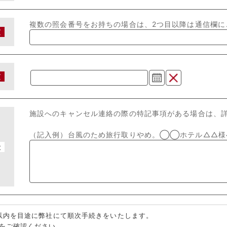
複数の照会番号をお持ちの場合は、2つ目以降は通信欄に
須
須
（記入例）台風のため旅行取りやめ。◯◯ホテル△△様
意
以内を目途に弊社にて順次手続きをいたします。
をご確認ください。