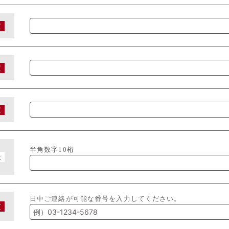
須
須
須
半角数字10桁
意
日中ご連絡が可能な番号を入力してください。
須