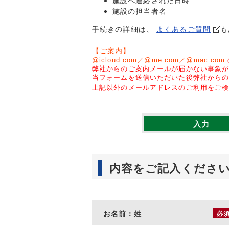
施設へ連絡された日時
施設の担当者名
手続きの詳細は、
よくあるご質問
も
【ご案内】
@icloud.com／@me.com／@mac.com
弊社からのご案内メールが届かない事象
当フォームを送信いただいた後弊社から
上記以外のメールアドレスのご利用をご
入力
内容をご記入くださ
お名前：姓
必