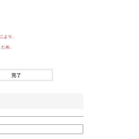
により、
くため、
完了