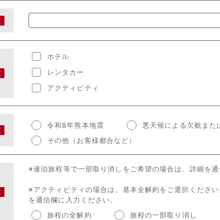
須
ホテル
レンタカー
須
アクティビティ
令和8年熊本地震
悪天候による欠航また
須
その他（お客様都合など）
※アクティビティの場合は、基本全解約をご選択くださ
須
を通信欄に入力ください。
旅程の全解約
旅程の一部取り消し