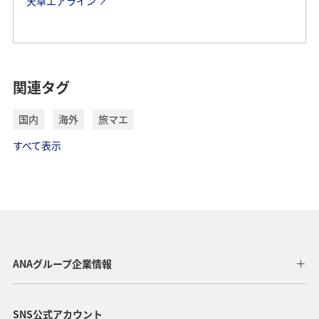
天草エアライン
国際線
お知らせ
関連タグ
提携会社にて運航されるコードシェア便の場合、
国内
海外
旅マエ
ANAのカウンターではなく各提携会社のチェック
インカウンターでの手続きが必要となります。
すべて表示
ご搭乗便名よりチェックインカウンターをお確か
めのうえ、お進みください。マイルについての取
り扱いも提携会社によって異なります。
Star Alliance
ANAグループ企業情報
エア・カナダ
中国国際航空
SNS公式アカウント