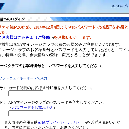
ティ強化のため、2014年12月4日よりWebパスワードでの認証を必須
した。
のお客様はこちらよりご登録
をお願いいたします。
用機能はANAマイレージクラブ会員の皆様のみご利用いただけます。
マイレージクラブのお客様番号とパスワードを入力していただくと、マイ
会、特典の交換、会員情報の登録・変更することができます。
レージクラブのお客様番号と、パスワードを入力してください。
ソフトウェアキーボードで入力
号
：
カード記載のお客様番号10桁を入力してください。
ド：
ANAマイレージクラブのパスワードを入力してください。
・
パスワードをお忘れの方
個人情報の利用目的
ANAプライバシーポリシー
を必ずお読みいただ
き、内容に同意いただいた上で、お進みください。