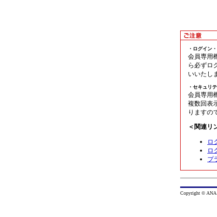
・ログイン・
会員専用
ら必ずロ
いいたし
・セキュリテ
会員専用
複数回表
りますの
＜関連リ
ロ
ロ
プ
Copyright © ANA