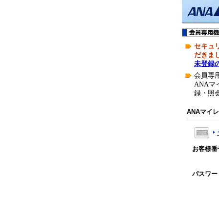
セキュリ
だきま
未登録
会員専
ANA
録・照
ANAマイ
お客様番
パスワー