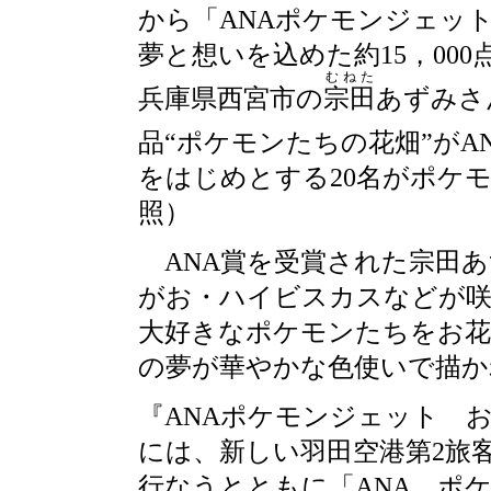
から「ANAポケモンジェッ
夢と想いを込めた約15，00
むねた
兵庫県西宮市の
宗田
あずみさ
品“ポケモンたちの花畑”がA
をはじめとする20名がポケ
照）
ANA賞を受賞された宗田あ
がお・ハイビスカスなどが
大好きなポケモンたちをお花
の夢が華やかな色使いで描か
『ANAポケモンジェット お
には、新しい羽田空港第2旅
行なうとともに「ANA ポ