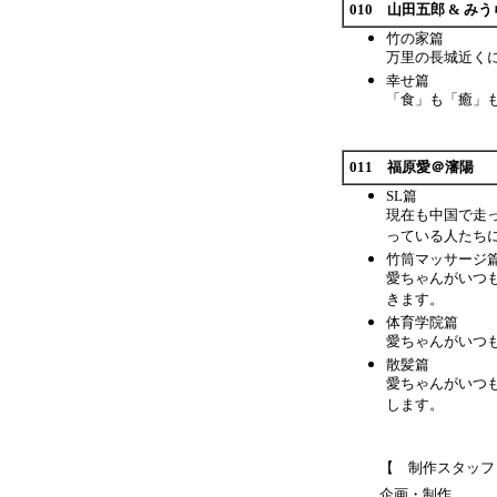
010 山田五郎 & み
竹の家篇
万里の長城近く
幸せ篇
「食」も「癒」
011 福原愛＠瀋陽
SL篇
現在も中国で走
っている人たち
竹筒マッサージ
愛ちゃんがいつ
きます。
体育学院篇
愛ちゃんがいつ
散髪篇
愛ちゃんがいつ
します。
【 制作スタッフ
企画・制作