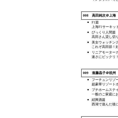
008 高田純次＠上海
F1篇
上海F1サーキ
びっくり人間篇
高田さん貸し切
美女ウォッチン
これぞ高田節！
リニアモーター
速さにビックリ
009 進藤晶子＠杭州
フーチュンリゾ
超豪華リゾート
プチホームステ
一般のご家庭に
紹興酒篇
西湖で遊んだ後に