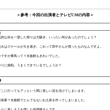
＜参考：今回の出演者とテレビCMの内容＞
篇
代的な街を一望した帰りは大騒ぎ。いったい何があったのでしょう？
花火はスケールが大き過ぎ。これって田中さんが買ったものなんですよ。
いですが乗馬って？水族館もきれいでした。
作りに挑戦。うまくできているでしょうか？
海
どこに行ってもアッという間に美しい花を活けてしまいます。
芸術家？水族館でとんでもないお土産を作ってしまいました。
さらに美しさ？を増した假屋崎さんです。