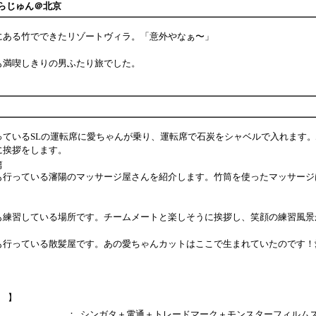
うらじゅん＠北京
にある竹でできたリゾートヴィラ。「意外やなぁ〜」
も満喫しきりの男ふたり旅でした。
っているSLの運転席に愛ちゃんが乗り、運転席で石炭をシャベルで入れます
に挨拶をします。
篇
も行っている瀋陽のマッサージ屋さんを紹介します。竹筒を使ったマッサージ
も練習している場所です。チームメートと楽しそうに挨拶し、笑顔の練習風景
も行っている散髪屋です。あの愛ちゃんカットはここで生まれていたのです！
 】
：
シンガタ＋電通＋トレードマーク＋モンスターフィルム