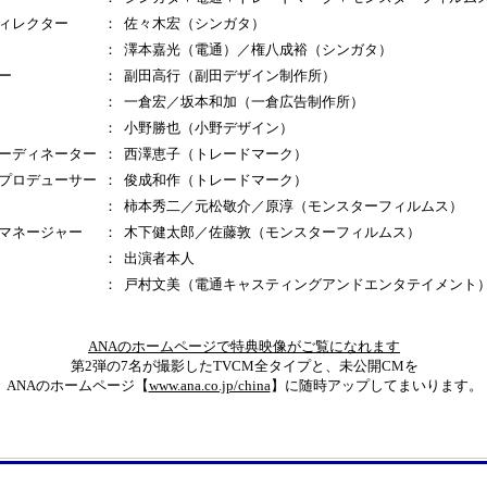
ィレクター
：
佐々木宏（シンガタ）
：
澤本嘉光（電通）／権八成裕（シンガタ）
ー
：
副田高行（副田デザイン制作所）
：
一倉宏／坂本和加（一倉広告制作所）
：
小野勝也（小野デザイン）
ーディネーター
：
西澤恵子（トレードマーク）
プロデューサー
：
俊成和作（トレードマーク）
：
柿本秀二／元松敬介／原淳（モンスターフィルムス）
マネージャー
：
木下健太郎／佐藤敦（モンスターフィルムス）
：
出演者本人
：
戸村文美（電通キャスティングアンドエンタテイメント
ANAのホームページで特典映像がご覧になれます
第2弾の7名が撮影したTVCM全タイプと、未公開CMを
ANAのホームページ【
www.ana.co.jp/china
】に随時アップしてまいります。