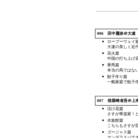
006 田中麗奈＠大連
ロープーウェイ
大連の美しく近
花火篇
中国の打ち上げ
乗馬篇
本当の馬ではな
餃子作り篇
一般家庭で餃子
007 假屋崎省吾＠上
活け花篇
さすが華道家！
水族館篇
こちらもさすが
ゴージャス篇
マンダラスパで