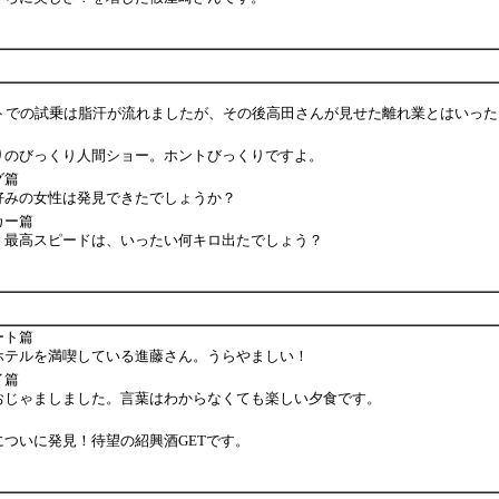
ットでの試乗は脂汗が流れましたが、その後高田さんが見せた離れ業とはいった
りのびっくり人間ショー。ホントびっくりですよ。
グ篇
好みの女性は発見できたでしょうか？
カー篇
！最高スピードは、いったい何キロ出たでしょう？
ート篇
ホテルを満喫している進藤さん。うらやましい！
イ篇
おじゃましました。言葉はわからなくても楽しい夕食です。
ついに発見！待望の紹興酒GETです。