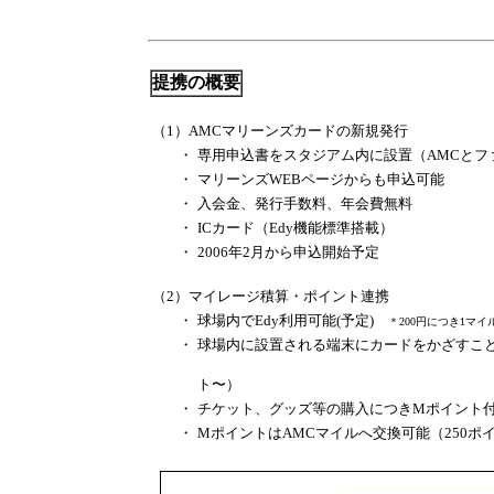
提携の概要
（1）AMCマリーンズカードの新規発行
・
専用申込書をスタジアム内に設置（AMCとフ
・
マリーンズWEBページからも申込可能
・
入会金、発行手数料、年会費無料
・
ICカード（Edy機能標準搭載）
・
2006年2月から申込開始予定
（2）マイレージ積算・ポイント連携
・
球場内でEdy利用可能(予定)
＊200円につき1マ
・
球場内に設置される端末にカードをかざすこ
（一般会員：
ト〜）
・
チケット、グッズ等の購入につきMポイント
・
MポイントはAMCマイルへ交換可能（250ポイ