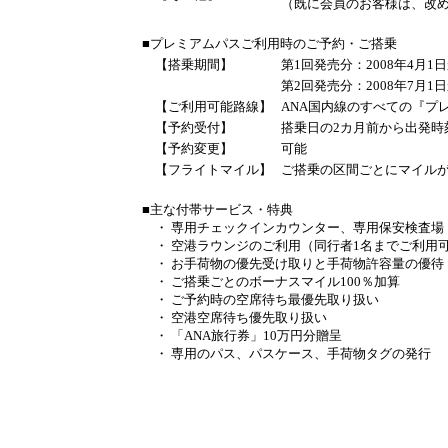
（既に会員のお客様は、改
■プレミアムパスご利用時のご予約・ご搭乗
【搭乗期間】
第1回発売分：2008年4月1日
第2回発売分：2008年7月1日
【ご利用可能路線】
ANA国内線のすべての『プ
【予約受付】
搭乗日の2カ月前から出発時
【予約変更】
可能
【フライトマイル】
ご搭乗の区間ごとにマイル
■主な付帯サービス・特典
・ 専用チェックインカウンター、専用保安検査場
・ 空港ラウンジのご利用（同行者1名までご利用
・ お手荷物の優先受け取りと手荷物許容量の優待
・ ご搭乗ごとのボーナスマイル100％加算
・ ご予約時の空席待ち最優先取り扱い
・ 空港空席待ち優先取り扱い
・ 「ANA旅行券」10万円分贈呈
・ 専用のパス、パスケース、手荷物タグの発行