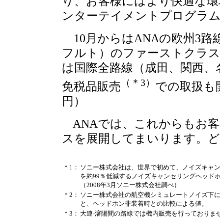
り、お客様にはより快適な環
ンターテイメントプログラ
10月からはANAの欧州3
フルト）のファーストクラス
は国際全路線（成田、関西、
（＊3）
免税品販売
での取扱も開
円）
ANAでは、これからもお客
スを展開してまいります。ど
＊1：
ソニー株式会社は、世界で初めて、ノイズキャ
を約99％低減するノイズキャンセリングヘッドホン
（2008年3月ソニー株式会社調べ）
＊2：
ソニー株式会社の航空機シミュレートノイズ下に
と、ヘッドホン非装着時との比較による値。
＊3：
大連-瀋陽間の路線では機内販売を行っておりま