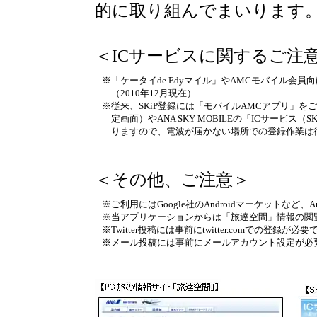
的に取り組んでまいります。
＜ICサービスに関するご注
※
「ケータイde Edyマイル」やAMCモバイル会員
（2010年12月現在）
※
従来、SKiP登録には「モバイルAMCアプリ」をご
定画面）やANA SKY MOBILEの「ICサービ
りますので、電波が届かない場所での登録作業は
＜その他、ご注意＞
※
ご利用にはGoogle社のAndroidマーケットな
※
当アプリケーションからは「旅達空間」情報の閲
※
Twitter投稿には事前にtwitter.comでの登録が必
※
メール投稿には事前にメールアカウント設定が必