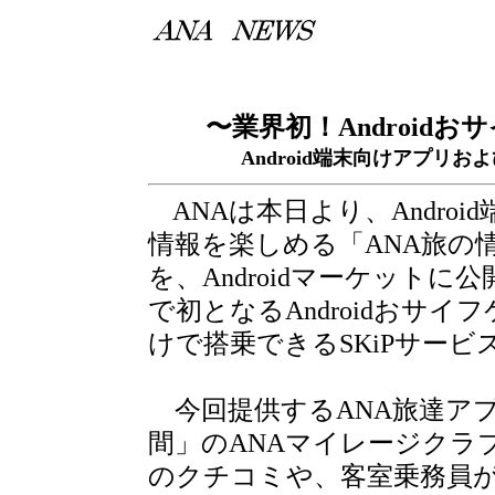
〜業界初！Android
Android端末向けアプリ
ANAは本日より、Andr
情報を楽しめる「ANA旅の
を、Androidマーケット
で初となるAndroidおサ
けで搭乗できるSKiPサー
今回提供するANA旅達アプ
間」のANAマイレージクラ
のクチコミや、客室乗務員