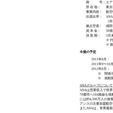
商 号：
エア
所 在 地：
東京
事業内容：
航空
出資比率：
AN
（但
拠点空港：
成田
資 本 金：
50
決 算 期：
3月
※ 
※ 
今後の予定
2011年8月：
2011年9〜10
2012年8月：
※ 関係
※ 就航
ANAグループについて
ANAは営業収入で世界
76都市へ164路線を
には約4,300万人の
アンスの主要加盟航空
またANAは、世界最