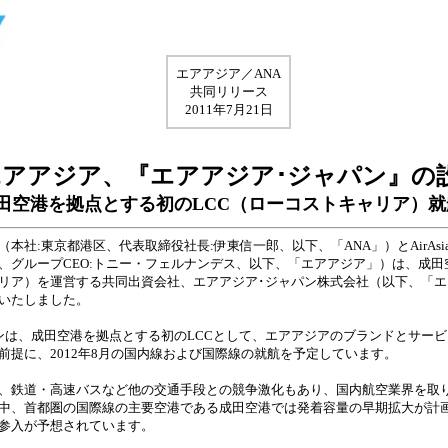
エアアジア／ANA
共同リリース
2011年7月21日
エアアジア、『エアアジア･ジャパン』の
田空港を拠点とする初のLCC（ローコストキャリア）就
社:東京都港区、代表取締役社長:伊東信一郎、以下、「ANA」）とAirAsia B
、グループCEO:トニー・フェルナンデス、以下、「エアアジア」）は、成田
ャリア）を運営する共同出資会社、エアアジア･ジャパン株式会社（以下、「エ
いたしました。
は、成田空港を拠点とする初のLCCとして、エアアジアのブランドとサー
前提に、2012年8月の国内線および国際線の就航を予定しています。
、鉄道・高速バスなど他の交通手段との競争激化もあり、国内航空業界を取
中、首都圏の国際線の主要空港である成田空港では発着容量の早期拡大が計
の参入が予想されています。