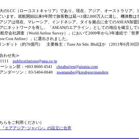
大のLCC（ローコストキャリア）であり、現在、アジア、オーストラリア、
ています。就航開始以来9年間で旅客数は延べ1億2,000万人に達し、機体数は当
アジアは現在、マレーシア、インドネシア、タイを拠点に全てのASEAN加盟
アにネットワークを有し、「ASEANのエアライン」としての地位を確立して
界航空会社調査（World Airline Survey）」において2009年から3年連続
 Low Cost Airline）」に選出されました。
リンギット（約76億円） 主要株主：Tune Air Sdn. Bhdほか （2011年6月30
合わせ先≫
-1111
publicrelations@ana.co.jp
ョン部：+603 8660 4541
cheahuijen@airasia.com
ダーソン： 03-5404-0640
nwatanabe@kreabgavinanders
ちらをご利用ください）
、『エアアジア･ジャパン』の設立に合意