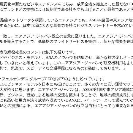
境変化や新たなビジネスチャンスをにらみ、成田空港を拠点とした新たなLC
CCブランドとの提携により短期間で新会社を立ち上げることが最善であると
の路線ネットワークを構築しているエアアジアでも、ASEAN諸国や東アジア
するために、日本市場に大きな影響力を持つビジネス･パートナーを求めてい
致し、エアアジア･ジャパン設立の合意に至りました。エアアジア･ジャパン
ルを導入することで、低価格のフライトサービスを提供し、新たな需要を創
表取締役社長のコメントは以下の通りです。
ドやビジネス・モデルと、ANAのノウハウを結集させ、新たな旅の楽しさ・
していきたいと考えています。このエアアジア・ジャパンが航空機利用をよ
利で、気楽で、スピーディな交通手段になるものと確信しております。」
フェルナンデス グループCEOは以下のように述べています。
LCCビジネス・モデルを日本にも拡げることで、多くの方々に安い運賃でフ
大変誇りに思います。エアアジア･ジャパンは、ASEAN諸国や東アジア地域
行、ビジネス、観光による地域の交流を拡大することで、地域の経済成長に
にも高い信用力を誇り成功を収めているANAに、パートナーとして選んでい
NAとの提携による、エアアジア・ジャパンの設立は当社にとっても重要な出