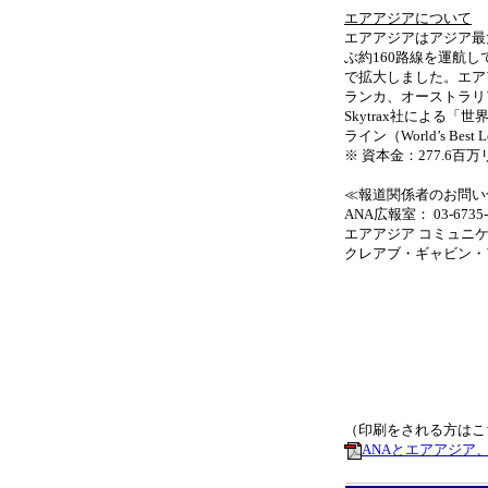
エアアジアについて
エアアジアはアジア最
ぶ約160路線を運航し
で拡大しました。エア
ランカ、オーストラリ
Skytrax社による「世
ライン（World’s Best
※ 資本金：277.6百万
≪報道関係者のお問い
ANA広報室： 03-6735
エアアジア コミュニケーシ
クレアブ・ギャビン・アン
（印刷をされる方はこ
ANAとエアアジア