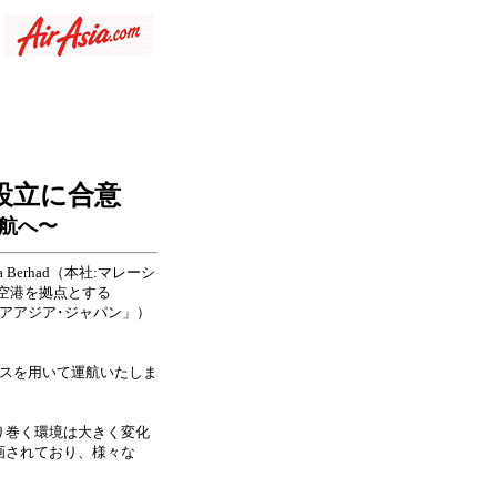
設立に合意
航へ〜
erhad（本社:マレーシ
空港を拠点とする
アアジア･ジャパン」）
ビスを用いて運航いたしま
り巻く環境は大きく変化
画されており、様々な