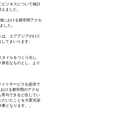
Cビジネスについて検討
考えました。
地域における都市間アクセ
ました。
は、エアアジアのLCC
出してまいります。
スタイルをつくり出し、
り身近なものとし、より
ライトサービスを提供で
における都市間のアクセ
も寄与できると信じてい
ただいたことを大変光栄
来事となります。」