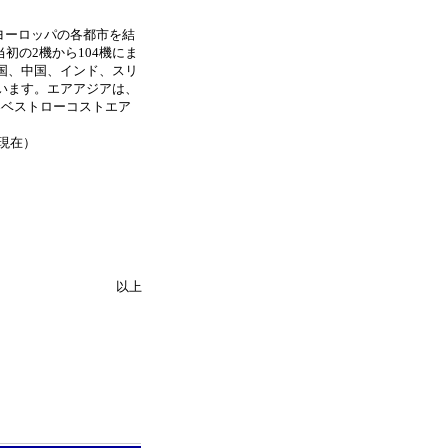
ヨーロッパの各都市を結
初の2機から104機にま
国、中国、インド、スリ
います。エアアジアは、
で「世界ベストローコストエア
日現在）
以上