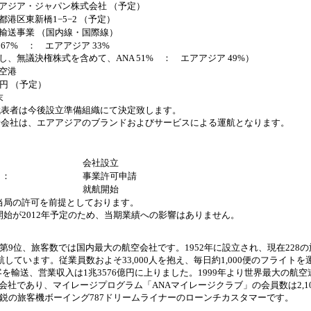
アジア・ジャパン株式会社 （予定）
都港区東新橋1−5−2 （予定）
輸送事業 （国内線・国際線）
A 67% ： エアアジア 33%
し、無議決権株式を含めて、ANA 51% ： エアアジア 49%）
空港
億円 （予定）
末
代表者は今後設立準備組織にて決定致します。
新会社は、エアアジアのブランドおよびサービスによる運航となります。
会社設立
月：
事業許可申請
就航開始
当局の許可を前提としております。
開始が2012年予定のため、当期業績への影響はありません。
第9位、旅客数では国内最大の航空会社です。1952年に設立され、現在228
就航しています。従業員数およそ33,000人を抱え、毎日約1,000便のフライトを
旅客を輸送、営業収入は1兆3576億円に上りました。1999年より世界最大の航
会社であり、マイレージプログラム「ANAマイレージクラブ」の会員数は2,1
新鋭の旅客機ボーイング787ドリームライナーのローンチカスタマーです。