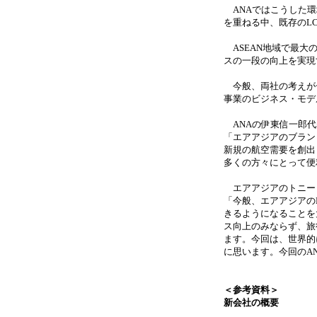
ANAではこうした環
を重ねる中、既存のL
ASEAN地域で最大
スの一段の向上を実現
今般、両社の考えが一
事業のビジネス・モデ
ANAの伊東信一郎代
「エアアジアのブラン
新規の航空需要を創出
多くの方々にとって便
エアアジアのトニー･
「今般、エアアジアの
きるようになることを
ス向上のみならず、旅
ます。今回は、世界的
に思います。今回のA
＜参考資料＞
新会社の概要