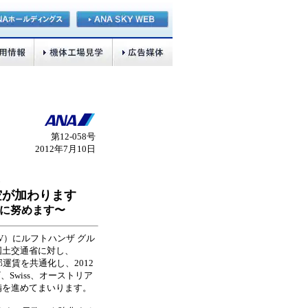
第12-058号
2012年7月10日
に
空が加わります
強化に努めます〜
JV）にルフトハンザ グル
国土交通省に対し、
運賃を共通化し、2012
Swiss、オーストリア
準備を進めてまいります。