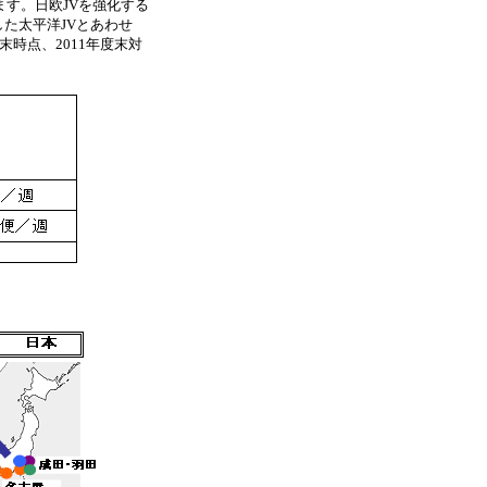
ます。日欧JVを強化する
した太平洋JVとあわせ
末時点、2011年度末対