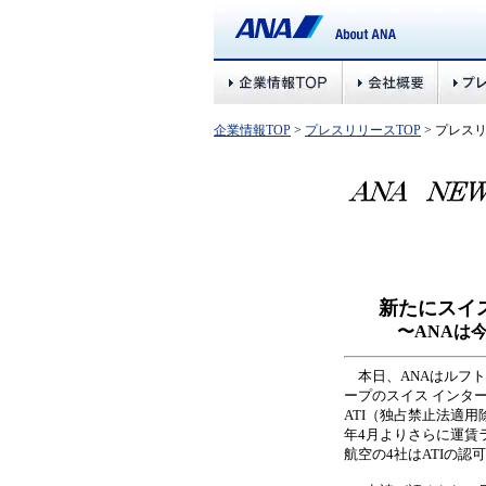
企業情報TOP
>
プレスリリースTOP
> プレス
新たにスイ
〜ANAは今
本日、ANAはルフトハ
ープのスイス インタ
ATI（独占禁止法適用
年4月よりさらに運賃
航空の4社はATIの