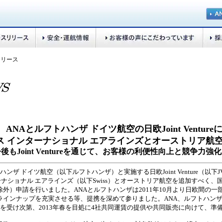
リリース
ANAとルフトハンザ ドイツ航空の日欧Joint Venture
ス インターナショナル エアラインズとオーストリア航
後もJoint Ventureを通じて、お客様の利便性向上と競争力
ンザ ドイツ航空（以下ルフトハンザ）と実施する日欧Joint Venture（以下
ーナショナル エアラインズ（以下Swiss）とオーストリア航空を追加すべく、
除外）申請を行いました。ANAとルフトハンザは2011年10月より日欧間の一部
ラインナップを充実させる等、提携を深めて参りました。ANA、ルフトハンザ、
認可を受け次第、2013年春を目処に4社共同運賃の提供や共同販売に向けて、