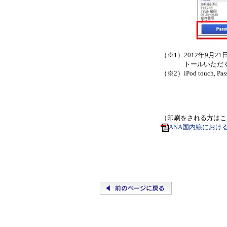
（※1）
2012年9月21日
トールいただ
（※2）
iPod touc
（印刷をされる方はこ
ANA国内線における