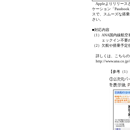
Appleよりリリー
ケーション「Passbo
スで、スムーズな搭乗
さい。
■対応内容
（1）
ANA国内線航空
ェックイン不要の
（2）
欠航や搭乗予定便
詳しくは、こちらの
http://www.ana.co.jp/
【参考（1）：