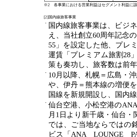
※2 各事業における営業利益はセグメント利益に
[2]国内線旅客事業
・
国内線旅客事業は、ビジ
え、当社創立60周年記念
55」を設定した他、プレ
運賃「プレミアム旅割28
策も奏功し、旅客数は前
・
10月以降、札幌＝広島・
や、伊丹＝熊本線の増便を
国線を新規開設し、国内
・
仙台空港、小松空港のAN
月1日より新千歳・仙台・
では、ご当地ならではの
ビス「ANA LOUNGE 