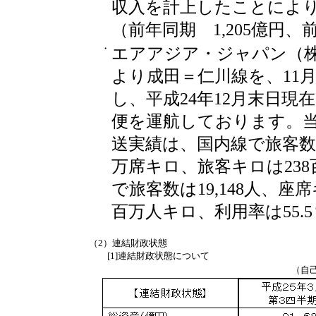
収入を計上したことにより、
（前年同期 1,205億円、
・
エアアジア・ジャパン（株
より成田＝仁川線を、11
し、平成24年12月末日現在
便を運航しております。当第
送実績は、国内線で旅客数は
万席キロ、旅客キロは238
で旅客数は19,148人、座
百万人キロ、利用率は55.
（2）連結財政状態
[1]連結財政状態について
（自