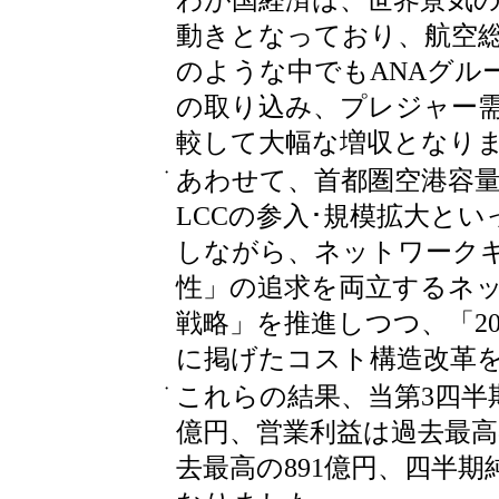
わが国経済は、世界景気
動きとなっており、航空
のような中でもANAグル
の取り込み、プレジャー
較して大幅な増収となり
・
あわせて、首都圏空港容
LCCの参入･規模拡大と
しながら、ネットワーク
性」の追求を両立するネ
戦略」を推進しつつ、「20
に掲げたコスト構造改革
・
これらの結果、当第3四半期
億円、営業利益は過去最高の
去最高の891億円、四半期