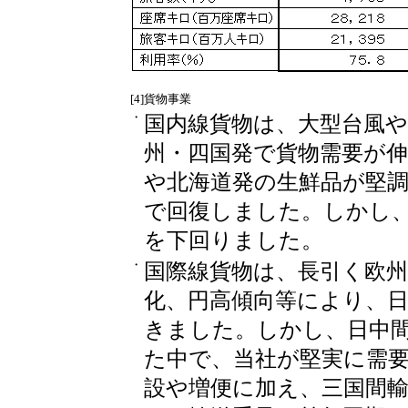
[4]貨物事業
・
国内線貨物は、大型台風
州・四国発で貨物需要が
や北海道発の生鮮品が堅
で回復しました。しかし
を下回りました。
・
国際線貨物は、長引く欧
化、円高傾向等により、
きました。しかし、日中
た中で、当社が堅実に需
設や増便に加え、三国間