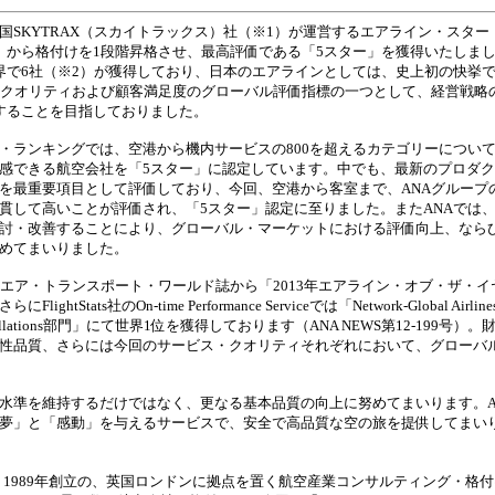
国SKYTRAX（スカイトラックス）社（※1）が運営するエアライン・スタ
」から格付けを1段階昇格させ、最高評価である「5スター」を獲得いたしま
界で6社（※2）が獲得しており、日本のエアラインとしては、史上初の快挙
クオリティおよび顧客満足度のグローバル評価指標の一つとして、経営戦略の中
することを目指しておりました。
ランキングでは、空港から機内サービスの800を超えるカテゴリーについて
感できる航空会社を「5スター」に認定しています。中でも、最新のプロダ
を最重要項目として評価しており、今回、空港から客室まで、ANAグループ
貫して高いことが評価され、「5スター」認定に至りました。またANAでは
討・改善することにより、グローバル・マーケットにおける評価向上、ならびに
めてまいりました。
エア・トランスポート・ワールド誌から「2013年エアライン・オブ・ザ・イ
にFlightStats社のOn-time Performance Serviceでは「Network-Global Ai
 Cancellations部門」にて世界1位を獲得しております（ANA NEWS第12‐19
性品質、さらには今回のサービス・クオリティそれぞれにおいて、グローバ
準を維持するだけではなく、更なる基本品質の向上に努めてまいります。A
夢」と「感動」を与えるサービスで、安全で高品質な空の旅を提供してまい
Xは、1989年創立の、英国ロンドンに拠点を置く航空産業コンサルティング・格