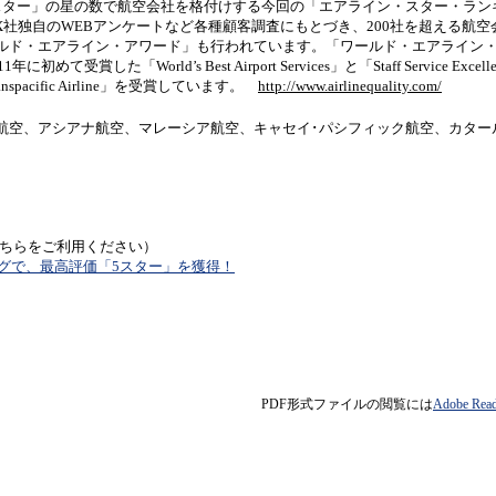
スター」の星の数で航空会社を格付けする今回の「エアライン・スター・ラン
RAX社独自のWEBアンケートなど各種顧客調査にもとづき、200社を超える航
ルド・エアライン・アワード」も行われています。「ワールド・エアライン
に初めて受賞した「World’s Best Airport Services」と「Staff Service Excel
ranspacific Airline」を受賞しています。
http://www.airlinequality.com/
航空、アシアナ航空、マレーシア航空、キャセイ･パシフィック航空、カター
ちらをご利用ください）
キングで、最高評価「5スター」を獲得！
PDF形式ファイルの閲覧には
Adobe R