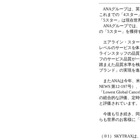
ANAグループは、英
これまでの「4スター
「5スター」は現在世
ANAグループでは、
の「5スター」を獲得
エアライン・スター・
レベルのサービスを体
ラインスタッフの品質
フのサービス品質が一
踏まえた品質水準を検
ブランド」の実現を進
またANAは今年、米
NEWS 第12‐197号）、さら
「Lowest Global
の総合的な評価、定時
と評価されています。
今後も引き続き、同水
らも世界のお客様に「
（※1）
SKYTRA