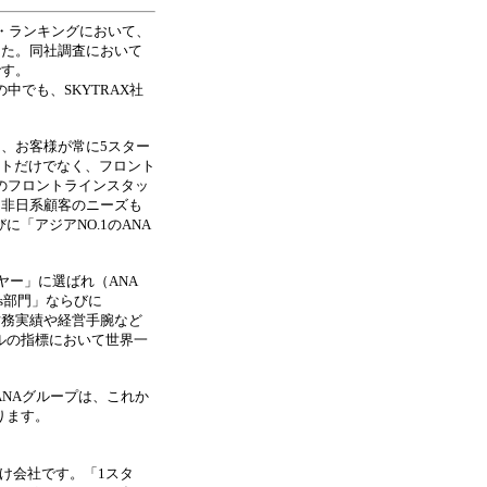
ー・ランキングにおいて、
した。同社調査において
です。
でも、SKYTRAX社
、お客様が常に5スター
クトだけでなく、フロント
のフロントラインスタッ
、非日系顧客のニーズも
「アジアNO.1のANA
ヤー」に選ばれ（ANA
rlines部門」ならびに
9号）。財務実績や経営手腕など
ルの指標において世界一
NAグループは、これか
ります。
付け会社です。「1スタ