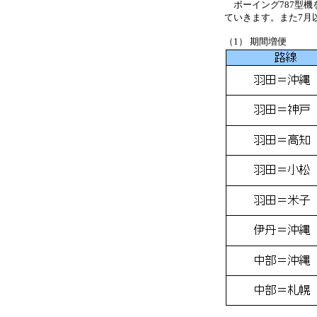
ボーイング787型機
ていきます。また7月
（1） 期間増便