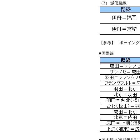
（2） 減便路線
【参考】 ボーイング
■国際線
■国内線（2013年6月