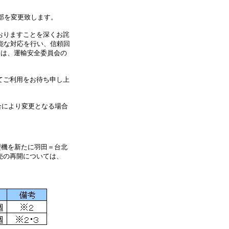
部を変更致します。
おりますことを深くお詫
能な対応を行い、信頼回
ては、運輸安全委員会の
てご利用をお待ち申し上
合により変更となる場合
型機を新たに羽田＝台北
売の再開については、