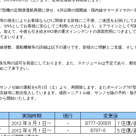
7型機の定期便運航再開に併せ、6月以降の国際線・国内線サマーダイヤの一
等の発生によりお客様ならびに関係する皆様にご不便、ご迷惑をお掛けして
、ANAとしてお客様に安心してご利用いただけるよう、エアラインとして可
。加えて、今後も引き続き692便の重大インシデントの原因究明につきまし
てまいります。
線便数、運航機種等の詳細は以下の通りです。皆様のご理解とご支援、そし
関係当局の認可を前提にしております。また、スケジュールは予定であり、都
めご了承下さい。
ンノゼ線の運航を6月1日（土）より、再開致します。またボーイング787
京線等に順次投入していきます。成田＝シアトル線、サンノゼ線の予約・販
金）から開始いたします。