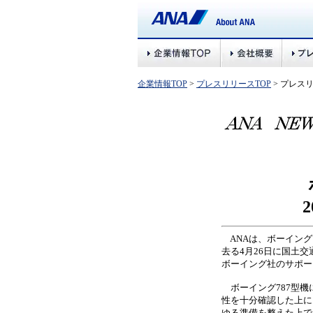
企業情報TOP
>
プレスリリースTOP
> プレス
ANAは、ボーイング
去る4月26日に国土
ボーイング社のサポー
ボーイング787型機
性を十分確認した上に
ゆる準備を整えた上で