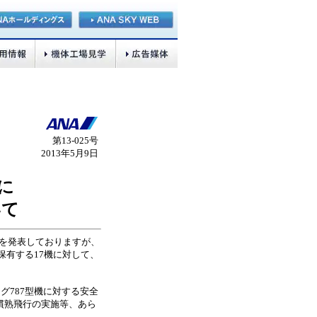
第13‐025号
2013年5月9日
に
いて
航を発表しておりますが、
保有する17機に対して、
グ787型機に対する安全
慣熟飛行の実施等、あら