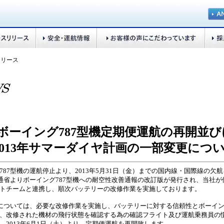
リリース
ボーイング787型機定期便運航の再開並び
2013年サマーダイヤ計画の一部変更につ
787型機の運航停止より、2013年5月31日（金）までの国内線・国際線の欠
交通省よりボーイング787型機への耐空性改善通報の改訂版が発行され、当社が
トチームと連携し、順次バッテリーの改修作業を実施しております。
については、必要な改修作業を実施し、バッテリーに対する信頼性とボーイン
、改修された機材の飛行状態を確認する為の確認フライト及び運航乗務員の
、2013年6月1日（土）より、定期便運航を再開致します。