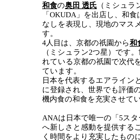
和食
の
奥田 透氏
（ミシュラ
「OKUDA」を出店し、和
なしを表現し、現地のマス
す。
4人目は、京都の祇園から
和
（ミシュラン2つ星）です。
れている京都の祇園で次代
ています。
日本を代表するエアラインと
に登録され、世界でも評価
機内食の和食を充実させて
ANAは日本で唯一の「5ス
へ新しさと感動を提供する
く時間をより充実したもの