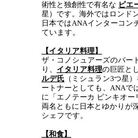
術性と独創性で有名な
ピエ
星）です。海外ではロンド
日本ではANAインターコン
ています。
【イタリア料理】
ザ・コノシュアーズのパー
り、
イタリア料理
の巨匠と
ルデ氏
（ミシュラン3つ星
ートナーとしても、ANAで
に「エノテーカ ピンキオー
両名ともに日本とゆかりが
シェフです。
【和食】