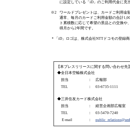
に設定している「iD」のご利用代金に充
※2
ワールドプレゼントは、カードご利用金
通常、毎月のカードご利用金額の合計1,
ト累積数に応じて希望の景品との交換や
得月から2年間です。
＊「iD」ロゴは、株式会社NTTドコモの登録
【本プレスリリースに関する問い合わせ先
◆全日本空輸株式会社
担当
：
広報部
TEL
：
03-6735-1111
◆三井住友カード株式会社
担当
：
経営企画部広報室
TEL
：
03-5470-7240
E-mail
：
public_relations@sm