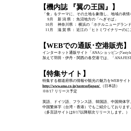
【機内誌 『翼の王国』】
「食」をテーマに、その土地を象徴し、地域の表情
9月
新 潟 県 ： 魚沼地方の「へぎそば」
10月
神奈川県 ： 横浜の「ホテルニューグラン
11月
滋 賀 県 ： 近江の「ヒトミワイナリーの
【WEBでの通販･空港販売】
インターネット通販サイト「ANAショッピングast
加えて羽田・伊丹・関西の各空港では、「ANA FE
【特集サイト】
特集する都道府県の情報や観光の魅力をWEBサイ
http://www.ana.co.jp/tastesofjapan/
（日本語）
※8/17 リリース予定
英語、ドイツ語、フランス語、韓国語、中国簡体字
中国繁体字（台湾・香港）でもご紹介しております
（多言語サイトは8/17以降順次リリースします。）