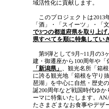
域活性化に貢献します。
このプロジェクトは2013
「酒」・「スイーツ」・「
で3つの都道府県を取り上げ
県すべてを順に特集してい
第9弾として9月~11月の
建・御遷座から100周年や
「新潟県」
、観光名所「箱根
に誇る観光地「箱根を守り
琶湖」を中心に自然・歴史の
誕200周年など戦国時代ゆか
ーマに特集いたします。AN
たさまざまなお食事やデザー