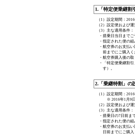
1.「特定便乗継割
（1）
設定期間：201
（2）設定便および
（3）
主な適用条件：
・
搭乗日当日までご
・
指定された便の組
・
航空券のお支払い
前までにご購入く
・
航空券購入後の取
・
「特定便乗継割引
す）。
2.「乗継特割」の
（1）
設定期間：201
※ 2016年1
（2）設定便および
（3）
主な適用条件：
・
搭乗日の7日前ま
・
指定された便の組
・
航空券のお支払い
日前までにご購入