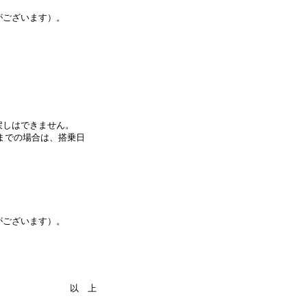
がございます）。
戻しはできません。
前までの場合は、搭乗日
がございます）。
以 上