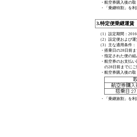
・
航空券購入後の取
・
「乗継特割」を利
3.特定便乗継運
（1）
設定期間：201
（2）設定便および
（3）主な適用条件：
・
搭乗日の28日前
・
指定された便の組
・
航空券のお支払い
の28日前までに
・
航空券購入後の取
・
「乗継旅割」を利