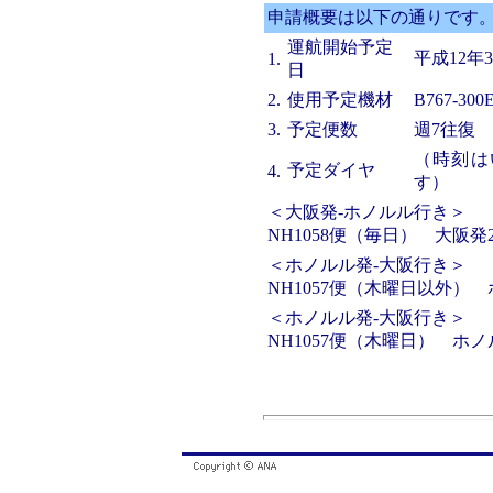
申請概要は以下の通りです
運航開始予定
平成12年
1.
日
2.
使用予定機材
B767-3
3.
予定便数
週7往復
（時刻は
予定ダイヤ
4.
す）
＜大阪発-ホノルル行き＞
NH1058便（毎日） 大阪発21
＜ホノルル発-大阪行き＞
NH1057便（木曜日以外） ホノ
＜ホノルル発-大阪行き＞
NH1057便（木曜日） ホノルル