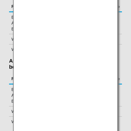
Route
Mileage charge
Between Asia/Oceania and North
6,000 miles
America/Hawaii/ Europe/Africa/Middle
East
Within Asia/Oceania (Excluding Japan)
6,000 miles
Within Japan
1,000 miles
Allowable Weight Is Exceeded: Weight
between 70 and 92 pounds (32-45 kg)
Route
Mileage charge
Between Asia/Oceania and North
20,000 miles
America/Hawaii/ Europe/Africa/Middle
East
Within Asia/Oceania (Excluding Japan)
20,000 miles
Within Japan
5,000 miles