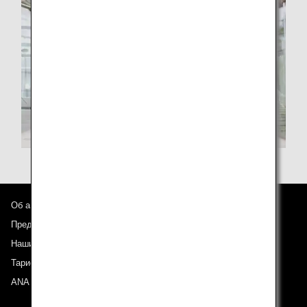
Об авиакомпании ANA
Предложения и объявления
Наши направления
Тариф ANA Experience
ANA Mileage Club