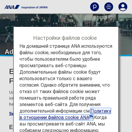
Настройки файлов cookie
На домашней странице ANA используются
Additional Baggage Allowance
файлы cookie, необходимые для того,
чтобы пользователям было удобнее
просматривать веб-страницы.
Extra Bags on ANA International
Дополнительные файлы cookie будут
использоваться только с вашего
Flights
согласия. Однако обратите внимание, что
отказ от таких файлов cookie может
Use miles to pay excess baggage charges on ANA
помешать правильной работе ряда
international flights and effectively increase your free
элементов веб-сайта. Для получения
baggage allowance.
дополнительной информации см.
Политику
See Baggage Guidelines
в отношении файлов cookie ANA
.Когда
вы просматриваете веб-сайт ANA, мы
Eligible Customers
собираем следующую информацию,