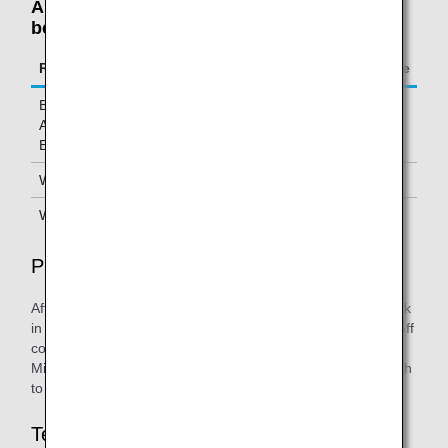
Allowable Linear Dimensions Exceeded:
between 62 and 115 inches (158-292 cm)
Route
Mileage charge
Between Asia/Oceania and North
20,000 miles
America/Hawaii/ Europe/Africa/Middle
East
Within Asia/Oceania (Excluding Japan)
20,000 miles
Within Japan
5,000 miles
Procedures
After making a reservation for an ANA-operated flight, check
in your baggage at the check-in counter or baggage drop-off
counter on the day of departure. Just present your ANA
Mileage Club card and inform the counter staff that you wish
to use miles toward excess baggage charges.
Terms & Conditions