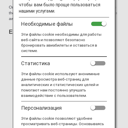
чтобы вам было проще пользоваться
Only the primary ANA Mileage Club Member and those who
нашими услугами.
the primary member has registered as award users can use
awards.
Необходимые файлы
Eligible Itineraries & Airports
Эти файлы cookie необходимы для работы
веб-сайта и позволяют безопасно
Only itineraries with ANA-operated flights that were
бронировать авиабилеты и оставаться в
reserved under ANA flight numbers.
системе.
Connections are allowed only when the connecting
Статистика
flights are ANA-operated flights and were reserved
under ANA flight numbers.
Эти файлы cookie используют анонимные
данные просмотра веб-страниц для
Flights operated by other airlines and ANA-operated
аналитических и статистических целей и
flights that were reserved under another airline's flight
помогают нам постоянно улучшать
number are not eligible.
взаимодействие с пользователем.
If an itinerary includes international flight connections,
Персонализация
domestic sectors that are subject to international
baggage rules will also be eligible.
Эти файлы cookie позволяют удобнее
просматривать веб-страницы. Основываясь
These rules apply to all airports served by ANA-