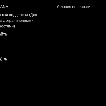
 ANA
Условия перевозки
ская поддержка (Для
в с ограниченными
ностями)
айта
к)