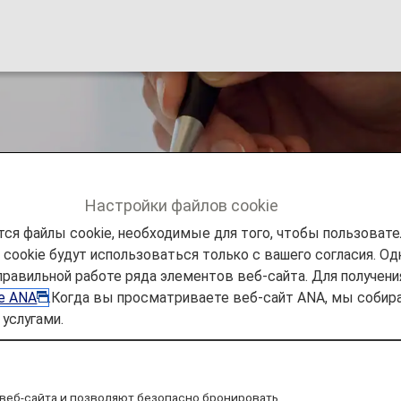
itions
Настройки файлов cookie
ся файлы cookie, необходимые для того, чтобы пользоват
ookie будут использоваться только с вашего согласия. Одн
AMC Family Account Service
Terms and Conditions
правильной работе ряда элементов веб-сайта. Для получен
ie ANA
.Когда вы просматриваете веб-сайт ANA, мы соб
услугами.
Service Terms and Conditio
веб-сайта и позволяют безопасно бронировать