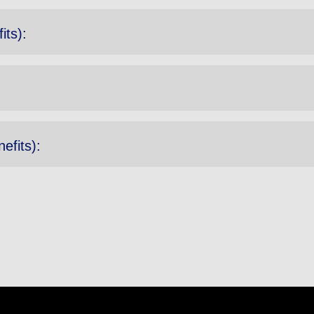
its):
efits):