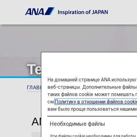
Terms and Cond
На домашней странице ANA используют
веб-страницы. Дополнительные файлы c
ГЛАВНАЯ СТРАНИЦА
ANA Mileage Club
таких файлов cookie может помешать 
см.
Политику в отношении файлов cook
вам было проще пользоваться нашими 
AMC Family Account 
Необходимые файлы
Эти файлы cookie необходимы для работы 