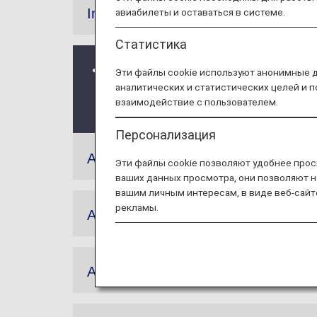
Information
авиабилеты и оставаться в системе.
Статистика
These ANA Mileage Club Family Accou
Эти файлы cookie используют анонимные 
аналитических и статистических целей и 
see here for the ANA Mileage Club 
взаимодействие с пользователем.
.
Персонализация
Article 1 (General Terms):
Эти файлы cookie позволяют удобнее прос
ваших данных просмотра, они позволяют н
вашим личным интересам, в виде веб-сайт
рекламы.
Article 2 (Use of the Service, Terms
Article 3 (Registration Method):