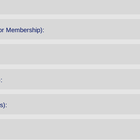
y for Membership):
:
s):