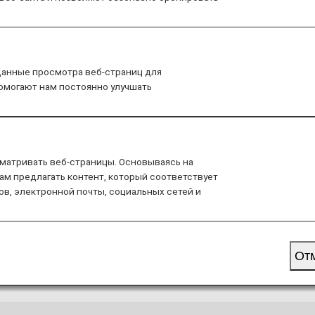
nt Service Terms and Conditions apply to flights board
данные просмотра веб-страниц для
помогают нам постоянно улучшать
Family Account Service Terms and Conditions for fli
матривать веб-страницы. Основываясь на
ам предлагать контент, который соответствует
ов, электронной почты, социальных сетей и
 of Membership):
От