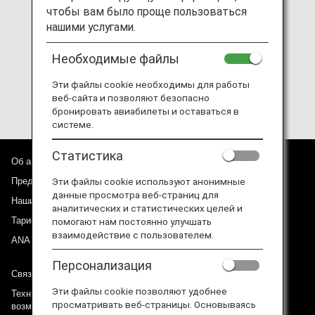
чтобы вам было проще пользоваться
Miles expire in Japan Standard Time.
нашими услугами.
Please redeem awards before the miles expire.
Необходимые файлы
Mileage will not expire during the period in which an
Эти файлы cookie необходимы для работы
individual has ANA Diamond Service member status.
веб-сайта и позволяют безопасно
бронировать авиабилеты и оставаться в
системе.
Статистика
Об авиакомпании ANA
Эти файлы cookie используют анонимные
Предложения и объявления
данные просмотра веб-страниц для
Наши направления
аналитических и статистических целей и
Тариф ANA Experience
помогают нам постоянно улучшать
взаимодействие с пользователем.
ANA Mileage Club
Персонализация
Связь с ANA
Эти файлы cookie позволяют удобнее
Техническая поддержка (Для клиентов с ограниченными
просматривать веб-страницы. Основываясь
возможностями)