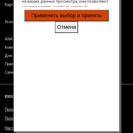
на ваших данных просмотра, они позволяют
Карта сайта
нам предлагать контент, который
соответствует вашим личным интересам, в
Применить выбор и принять
виде веб-сайтов, электронной почты,
Условия перевозки
социальных сетей и рекламы.
Отмена
ANA Group
Компании группы
Для инвесторов
Пресс-релизы
Careers (English Only)
русский | Russia (Выберите ваш город и язык)
Политика конфиденциальности
Политика в отношении файлов cookie
Настройки файлов cookie