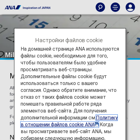
Настройки файлов cookie
На домашней странице ANA используются
Mileage Expiration Dates
файлы cookie, необходимые для того,
чтобы пользователям было удобнее
просматривать веб-страницы.
Mileage Expiration Dates
Дополнительные файлы cookie будут
использоваться только с вашего
All miles credited to customers' accounts are divided into
согласия. Однако обратите внимание, что
four different groups (Groups 1 to 4) . The expiration date
отказ от таких файлов cookie может
and benefits/procedures for which miles can be used vary by
помешать правильной работе ряда
group.
элементов веб-сайта. Для получения
For information on how each mileage account group differs,
дополнительной информации см.
Политику
please see
What is a Mileage Account Groups?
в отношении файлов cookie ANA
.Когда
вы просматриваете веб-сайт ANA, мы
Notes
собираем следующую информацию,