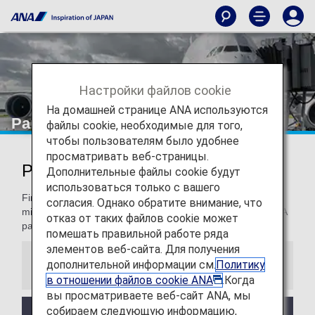
Настройки файлов cookie
На домашней странице ANA используются
Partner Airlines
файлы cookie, необходимые для того,
чтобы пользователям было удобнее
просматривать веб-страницы.
Partner Airlines
Дополнительные файлы cookie будут
использоваться только с вашего
Find information for terms and conditions on accruing
согласия. Однако обратите внимание, что
mileage, how to register mileage and more when using ANA
отказ от таких файлов cookie может
partner airlines.
помешать правильной работе ряда
элементов веб-сайта. Для получения
дополнительной информации см.
Политику
Information
в отношении файлов cookie ANA
.Когда
вы просматриваете веб-сайт ANA, мы
собираем следующую информацию,