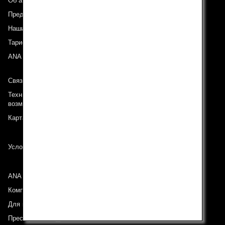
Об авиакомпании ANA
Предложения и объявления
Наши направления
Тариф ANA Experience
ANA Mileage Club
Связь с ANA
Техническая поддержка (Для клиентов с ограниченными
возможностями)
Карта сайта
Условия перевозки
ANA Group
Компании группы
Для инвесторов
Пресс-релизы