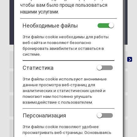
Mileage accrual for flights operated by Asiana
чтобы вам было проще пользоваться
Airlines is available for flights boarding until
нашими услугами.
October 15, 2026. Retroactive Mileage Registration
is available for web applications received until
October 31, 2026. For details, please refer to
Необходимые файлы
Termination of Partnership with Asiana Airlines
(OZ)
.
Эти файлы cookie необходимы для работы
веб-сайта и позволяют безопасно
бронировать авиабилеты и оставаться в
системе.
List of Partner Airlines
Mileage Registration
Re
Статистика
Эти файлы cookie используют анонимные
Star Alliance Member Airlines
данные просмотра веб-страниц для
аналитических и статистических целей и
помогают нам постоянно улучшать
взаимодействие с пользователем.
Star Alliance Connecting Partners
Персонализация
Эти файлы cookie позволяют удобнее
Other Mileage Partners
просматривать веб-страницы. Основываясь