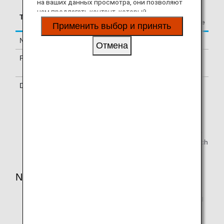
на ваших данных просмотра, они позволяют
нам предлагать контент, который
Accrual Rate for
Type
Booking Class
соответствует вашим личным интересам, в
Basic Sector Mileage
Применить выбор и принять
виде веб-сайтов, электронной почты,
социальных сетей и рекламы.
Normal Fares
Y, B
100%
Отмена
PEX Fares
G, W, H, L, M,
70%
V, Q
Discount Fares
E, O, J, T, U, S,
50%
K, P
This information is current as of June 30, 2010.
The reservation class is the class that is printed on the
ticket. Tickets reserved under the booking classes which
are not eligible do not accrue mileage.
NOTES:
Partner airlines may change accrual rates and booking
classes that are eligible for accrual without notice.