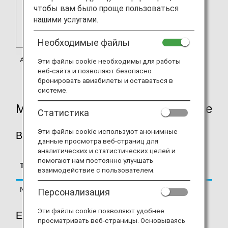
чтобы вам было проще пользоваться
нашими услугами.
Необходимые файлы
Эти файлы cookie необходимы для работы
веб-сайта и позволяют безопасно
бронировать авиабилеты и оставаться в
системе.
Mileage Accrual Rates By Fare Type
Статистика
Эти файлы cookie используют анонимные
BUSINESS CLASS
данные просмотра веб-страниц для
аналитических и статистических целей и
Accrual Rate for
помогают нам постоянно улучшать
Type
Booking Class
взаимодействие с пользователем.
Basic Sector Mileage
Normal Fares
A, C, D, Z
125%
Персонализация
Эти файлы cookie позволяют удобнее
ECONOMY CLASS
просматривать веб-страницы. Основываясь