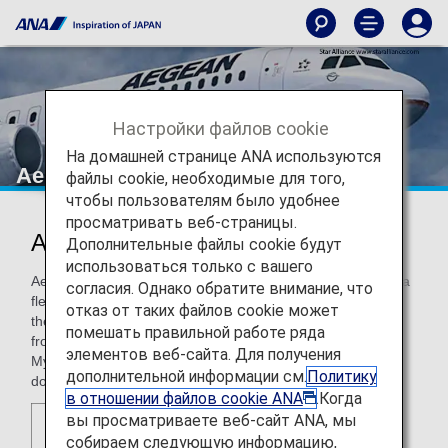
Настройки файлов cookie
На домашней странице ANA используются
Aegean Airlines
файлы cookie, необходимые для того,
чтобы пользователям было удобнее
просматривать веб-страницы.
Aegean Airlines (A3)
Дополнительные файлы cookie будут
использоваться только с вашего
Aegean Airlines is Greece's largest full-service airline, with a
согласия. Однако обратите внимание, что
fleet of 47 aircraft. Together with its subsidiary Olympic Air,
отказ от таких файлов cookie может
the carrier provides scheduled passenger service directly
помешать правильной работе ряда
from the main hubs of Athens, Thessaloniki, Santorini and
элементов веб-сайта. Для получения
Mykonos to 145 destinations, 111 international and 34
дополнительной информации см.
Политику
domestic, in 45 countries.
в отношении файлов cookie ANA
.Когда
вы просматриваете веб-сайт ANA, мы
собираем следующую информацию,