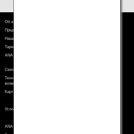
Об авиакомпании ANA
Предложения и объявления
Наши направления
Тариф ANA Experience
ANA Mileage Club
Связь с ANA
Техническая поддержка (Для клиентов с ограниченными
возможностями)
Карта сайта
Условия перевозки
ANA Group