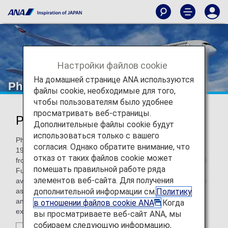
Настройки файлов cookie
На домашней странице ANA используются
Philippine Airlines
файлы cookie, необходимые для того,
чтобы пользователям было удобнее
просматривать веб-страницы.
Philippine Airlines (PR)
Дополнительные файлы cookie будут
использоваться только с вашего
Philippine Airlines was established as Asia's first airline in
согласия. Однако обратите внимание, что
1941. It currently operates 4 flights from Narita Airport, 2
отказ от таких файлов cookie может
from Haneda Airport, and 1 each from Nagoya, Kansai, and
помешать правильной работе ряда
Fukuoka Airport on a daily basis. Flights from Japan are
элементов веб-сайта. Для получения
available not only to Manila but also to popular resorts such
дополнительной информации см.
Политику
as Cebu. The airline now serves over 41 cities worldwide
and 31 within the Philippines, and has developed an
в отношении файлов cookie ANA
.Когда
excellent reputation around the globe.
вы просматриваете веб-сайт ANA, мы
собираем следующую информацию,