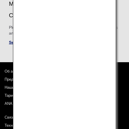
MILEAGE ACCRUAL TERMS AND
CONDITIONS
Please be sure to confirm the shared mileage accrual terms
and conditions for partner airlines.
See Mileage Accrual Terms and Conditions
Об авиакомпании ANA
Предложения и объявления
Наши направления
Тариф ANA Experience
ANA Mileage Club
Связь с ANA
Техническая поддержка (Для клиентов с ограниченными