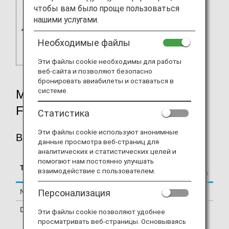
чтобы вам было проще пользоваться
нашими услугами.
Необходимые файлы
Эти файлы cookie необходимы для работы
веб-сайта и позволяют безопасно
бронировать авиабилеты и оставаться в
системе.
MILEAGE ACCRUAL RATES BY
FARE TYPE
Статистика
Эти файлы cookie используют анонимные
BUSINESS CLASS
данные просмотра веб-страниц для
аналитических и статистических целей и
помогают нам постоянно улучшать
Accrual Rate for
Type
Booking Class
взаимодействие с пользователем.
Basic Sector Mileage
Персонализация
Normal Fares
J
150%
Discount Fares
C, D, I, Z
125%
Эти файлы cookie позволяют удобнее
просматривать веб-страницы. Основываясь