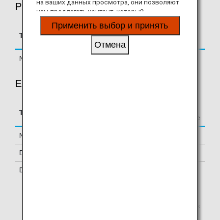
на ваших данных просмотра, они позволяют
PREMIUM ECONOMY
нам предлагать контент, который
соответствует вашим личным интересам, в
Применить выбор и принять
виде веб-сайтов, электронной почты,
Accrual Rate for
Type
Booking Class
социальных сетей и рекламы.
Basic Sector Mileage
Отмена
Normal Fares
W, N
125%
ECONOMY CLASS
Accrual Rate for
Type
Booking Class
Basic Sector Mileage
Normal Fares
Y, S, L, M, H, Q
100%
Discount Fares
V, B, X, K
70%
Discount Fares
E, T, U, O
50%
This information is current as of December 20, 2014.
The booking class is printed on the ticket and indicates
the class of service that is on the reservation. Tickets