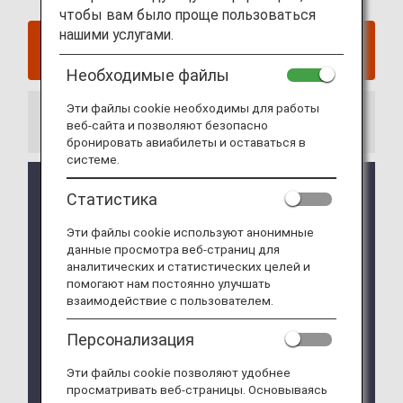
чтобы вам было проще пользоваться
нашими услугами.
Нажмите здесь для бронирования и билетов,
оформленных до 23 июня 2025 года
Необходимые файлы
Эти файлы cookie необходимы для работы
Информация
веб-сайта и позволяют безопасно
бронировать авиабилеты и оставаться в
системе.
Оплата кредитными картами сборов за
Статистика
отмену после возврата средств за
премиальные билеты, которая была
Эти файлы cookie используют анонимные
временно приостановлена в связи с
данные просмотра веб-страниц для
системными корректировками, будет
аналитических и статистических целей и
доступна с 27 января 2026 г. (Обновлено 27
помогают нам постоянно улучшать
января 2026 г.)
взаимодействие с пользователем.
Премиальные билеты на рейсы
Персонализация
авиакомпаний-партнеров ANA доступны для
рейсов, выполняемых авиакомпанией Asiana
Эти файлы cookie позволяют удобнее
Airlines, с датой посадки до 16 декабря 2026
просматривать веб-страницы. Основываясь
года. Более подробную информацию вы