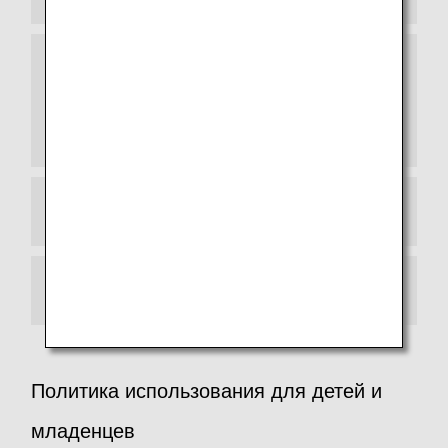
(Примечание) Если международное
наземное расстояние (TPM) превышает
расстояние от начала путешествия до точки
начала наземного участка, то маршрут не
применим.
Промежуточные остановки и пересадки
Правила авиаперевозки
Политика использования для детей и
младенцев