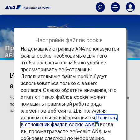
Настройки файлов cookie
Премиальные билеты на рейсы
На домашней странице ANA используются
авиакомпаний-партнеров
файлы cookie, необходимые для того,
чтобы пользователям было удобнее
просматривать веб-страницы.
Используйте мили с
Дополнительные файлы cookie будут
использоваться только с вашего
авиакомпаниями-партнерами
согласия. Однако обратите внимание, что
отказ от таких файлов cookie может
Участники ANA Mileage Club могут использовать мили для
помешать правильной работе ряда
получения билетов на рейсы наших авиакомпаний-
элементов веб-сайта. Для получения
партнеров по всему миру.
дополнительной информации см.
Политику
Эта страница действительна для
бронирований и
в отношении файлов cookie ANA
.Когда
билетов, оформленных 24 июня 2025 года или
вы просматриваете веб-сайт ANA, мы
позднее.
собираем следующую информацию,