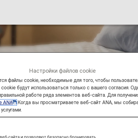
Настройки файлов cookie
ся файлы cookie, необходимые для того, чтобы пользоват
ookie будут использоваться только с вашего согласия. Одн
Partner Hotels
Club Med
правильной работе ряда элементов веб-сайта. Для получен
ie ANA
.Когда вы просматриваете веб-сайт ANA, мы соб
услугами.
веб-сайта и позволяют безопасно бронировать
nclusive experiences. We invented all-