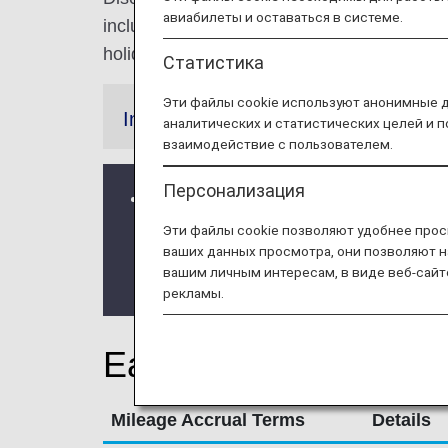
авиабилеты и оставаться в системе.
inclusive, a package that includes all the 
holiday.
Статистика
Эти файлы cookie используют анонимные 
Information
аналитических и статистических целей и 
взаимодействие с пользователем.
Персонализация
Miles are not eligible for accrual aft
* For stays after December 1, 2025
Эти файлы cookie позволяют удобнее прос
ваших данных просмотра, они позволяют н
application is submitted by Septe
вашим личным интересам, в виде веб-сайт
Application Form."
рекламы.
Earning Miles
Mileage Accrual Terms
Details