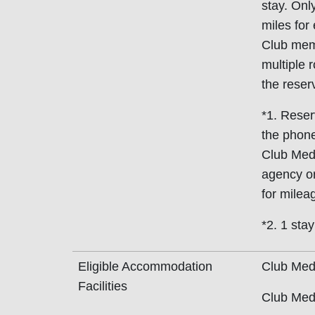
stay. Onl
miles for
Club mem
multiple 
the reser
*1. Reser
the phone
Club Med'
agency or
for milea
*2. 1 sta
Eligible Accommodation
Club Med 
Facilities
Club Me