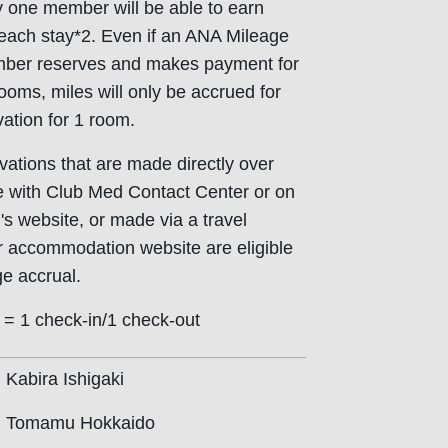
y one member will be able to earn
 each stay*2. Even if an ANA Mileage
ber reserves and makes payment for
rooms, miles will only be accrued for
vation for 1 room.
vations that are made directly over
 with Club Med Contact Center or on
s website, or made via a travel
 accommodation website are eligible
ge accrual.
y = 1 check-in/1 check-out
Kabira Ishigaki
d Tomamu Hokkaido