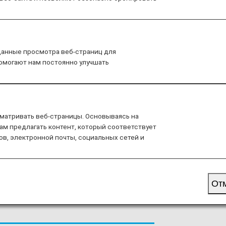
necessary ingredients for a dream
данные просмотра веб-страниц для
помогают нам постоянно улучшать
er check-in on November 30, 2025.
, miles will be awarded if the
матривать веб-страницы. Основываясь на
ам предлагать контент, который соответствует
mber 30, 2025 using the "Mileage
ов, электронной почты, социальных сетей и
От