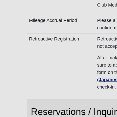
Club Med
Mileage Accrual Period
Please al
confirm m
Retroactive Registration
Retroacti
not accep
After mak
sure to a
form on 
(Japanes
check-in.
Reservations / Inqui