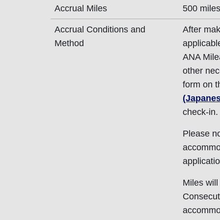
Accrual Miles
500 miles
Accrual Conditions and
After mak
Method
applicabl
ANA Mile
other nec
form on 
(Japanes
check-in.
Please not
accommoda
applicati
Miles wil
Consecuti
accommoda