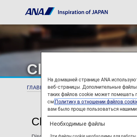
Club Med
На домашней странице ANA используют
веб-страницы. Дополнительные файлы c
ГЛАВНАЯ СТРАНИЦА
ANA Mileage Club
таких файлов cookie может помешать 
см.
Политику в отношении файлов cook
вам было проще пользоваться нашими 
Club Med
Необходимые файлы
Эти файлы cookie необходимы для работы 
Discover Club Med - worldwide resorts all-i