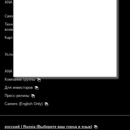
ANA Mileage Club
Связь с ANA
Техническая поддержка (Для клиентов с ограниченными
возможностями)
Карта сайта
Условия перевозки
ANA Group
Компании группы
Для инвесторов
Пресс-релизы
Careers (English Only)
русский | Russia (Выберите ваш город и язык)