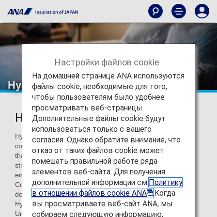
Настройки файлов cookie
На домашней странице ANA используются
Hyatt Hotels & Resorts
файлы cookie, необходимые для того,
чтобы пользователям было удобнее
просматривать веб-страницы.
Hyatt Hotels & Resorts
Дополнительные файлы cookie будут
использоваться только с вашего
Hyatt Hotels Corporation is a leading global hospitality
согласия. Однако обратите внимание, что
company with a proud heritage of making guests feel more
отказ от таких файлов cookie может
than welcome. Thousands of members of the Hyatt family
помешать правильной работе ряда
strive to make a difference in the lives of the guests they
элементов веб-сайта. Для получения
encounter every day by providing authentic hospitality. The
дополнительной информации см.
Политику
Company's subsidiaries manage, franchise, own and
в отношении файлов cookie ANA
.Когда
develop hotels and resorts under the Park Hyatt, Grand
вы просматриваете веб-сайт ANA, мы
Hyatt, Hyatt Regency, Hyatt, Andaz, Hyatt Centric, The
собираем следующую информацию,
Unbound Collection by Hyatt, Hyatt Place, Hyatt House,