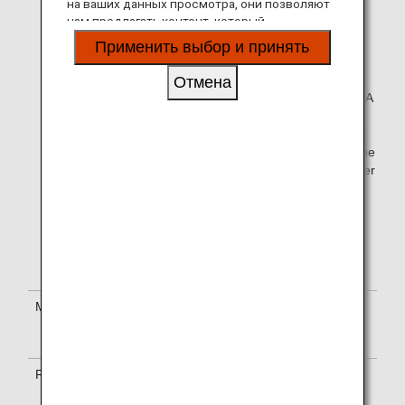
на ваших данных просмотра, они позволяют
your stay. Upon check-in,
нам предлагать контент, который
you must present your
соответствует вашим личным интересам, в
World of Hyatt and ANA
Применить выбор и принять
виде веб-сайтов, электронной почты,
Mileage Club Card, and
социальных сетей и рекламы.
state that you wish to
Отмена
accrue mileage to your ANA
Mileage Club account.
To apply for World of Hyatt
membership, please call the
Hyatt Global Contact Center
Japan or apply via the
website below.
World of Hyatt(Japanese)
World of Hyatt (English)
Mileage Accrual Period
Please allow approximately 1-2
months to confirm mileage
accrual after stay.
Retroactive Registration
Please contact the following for
retroactive registration of