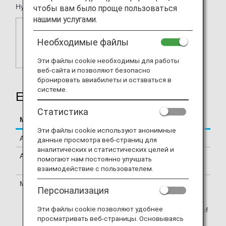
Hyatt Zilara, Hyatt Ziva, Hyatt Residence Club.
чтобы вам было проще пользоваться
нашими услугами.
Необходимые файлы
Эти файлы cookie необходимы для работы
веб-сайта и позволяют безопасно
бронировать авиабилеты и оставаться в
системе.
Earning Miles
Статистика
Mileage Accrual Terms
Details
Эти файлы cookie используют анонимные
Accrual Miles
500 miles per stay
данные просмотра веб-страниц для
аналитических и статистических целей и
Accrual Conditions
Please see
Mileage Accrual
помогают нам постоянно улучшать
Terms & Conditions
.
взаимодействие с пользователем.
Mileage Accrual Method
Please see
Mileage
Персонализация
Registration
.
Эти файлы cookie позволяют удобнее
You must apply for World of
просматривать веб-страницы. Основываясь
Hyatt membership prior to