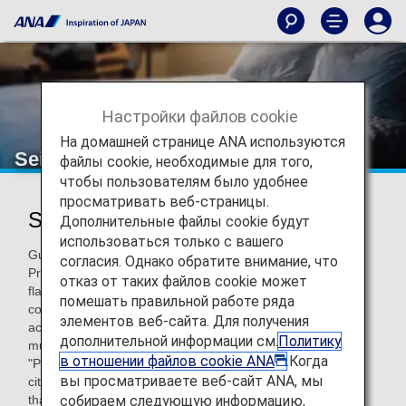
Настройки файлов cookie
На домашней странице ANA используются
Seibu Prince Hotels & Resorts
файлы cookie, необходимые для того,
чтобы пользователям было удобнее
просматривать веб-страницы.
Seibu Prince Hotels & Resorts
Дополнительные файлы cookie будут
использоваться только с вашего
Guests can choose the hotel that is perfect for them from
согласия. Однако обратите внимание, что
Prince Hotels in Japan and overseas. Select from the
отказ от таких файлов cookie может
flagship hotel brand "The Prince" which can be used for
помешать правильной работе ряда
conventions and international conferences in addition to
элементов веб-сайта. Для получения
accommodation, the "Grand Prince Hotel" brand for
дополнительной информации см.
Политику
multipurpose and multifunctional urban hotels, and the
в отношении файлов cookie ANA
.Когда
"Prince Hotel" brand for relaxing yet casual spaces. From
вы просматриваете веб-сайт ANA, мы
cities to resorts, these three brands promise pleasant stays
собираем следующую информацию,
that meet a wide range of customer needs and usage