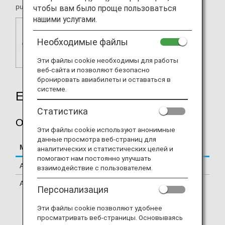
purposes.
чтобы вам было проще пользоваться
нашими услугами.
Необходимые файлы
Эти файлы cookie необходимы для работы
веб-сайта и позволяют безопасно
бронировать авиабилеты и оставаться в
системе.
Earning Miles
Статистика
Other Conditions
Эти файлы cookie используют анонимные
данные просмотра веб-страниц для
Mileage Accrual Terms
Details
аналитических и статистических целей и
помогают нам постоянно улучшать
Accrual Miles
200 - 500 miles per stay
взаимодействие с пользователем.
Accrual Conditions
Only eligible for accrual when
Персонализация
using
ANA Mileage Club
Member Accommodation
Эти файлы cookie позволяют удобнее
Plans
(Japanese).
просматривать веб-страницы. Основываясь