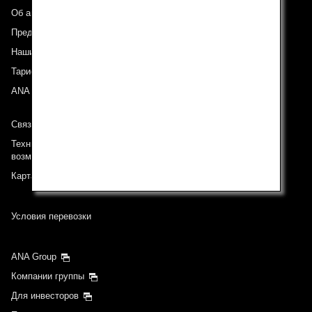
Об авиакомпании ANA
Предложения и объявления
Наши направления
Тариф ANA Experience
ANA Mileage Club
Связь с ANA
Техническая поддержка (Для клиентов с ограниченными
возможностями)
Карта сайта
Условия перевозки
ANA Group
Компании группы
Для инвесторов