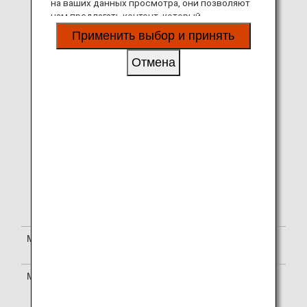
на ваших данных просмотра, они позволяют
Usage of accommodation
нам предлагать контент, который
plans other than ANA
соответствует вашим личным интересам, в
Mileage Club Member
Применить выбор и принять
виде веб-сайтов, электронной почты,
plans is not eligible.
социальных сетей и рекламы.
Отмена
Accommodation at group
discount rates, partial
discount rates, and
payment by coupons are
not eligible.
Usage of ANA Traveler’s
hotel and ANA Dynamic
Package is not eligible for
accrual.
Please see
Mileage Accrual
Terms & Conditions.
Mileage Accrual Method
Please see
Mileage
Registration.
Mileage Accrual Period
Please allow approximately 1-2
months to confirm mileage
accrual after stay.